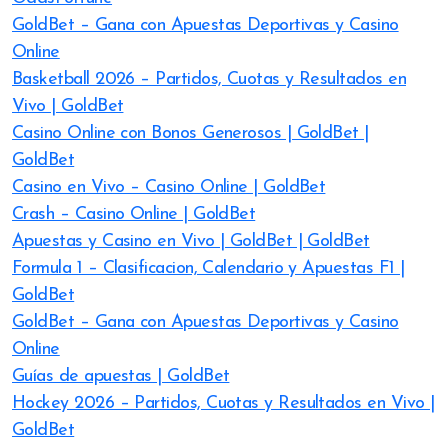
GoldBet – Gana con Apuestas Deportivas y Casino
Online
Basketball 2026 – Partidos, Cuotas y Resultados en
Vivo | GoldBet
Casino Online con Bonos Generosos | GoldBet |
GoldBet
Casino en Vivo – Casino Online | GoldBet
Crash – Casino Online | GoldBet
Apuestas y Casino en Vivo | GoldBet | GoldBet
Formula 1 – Clasificacion, Calendario y Apuestas F1 |
GoldBet
GoldBet – Gana con Apuestas Deportivas y Casino
Online
Guías de apuestas | GoldBet
Hockey 2026 – Partidos, Cuotas y Resultados en Vivo |
GoldBet