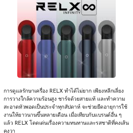
การดูแลรักษาเครื่อง RELX ทำได้ไม่ยาก เพียงหลีกเลี่ยง
การวางใกล้ความร้อนสูง ชาร์จด้วยสายแท้ และทำความ
สะอาดหัวพอดเป็นประจำทุกสัปดาห์ จะช่วยยืดอายุการใช้
งานให้ยาวนานขึ้นหลายเดือน เมื่อเทียบกับแบรนด์อื่น ๆ
แล้ว RELX โดดเด่นเรื่องความทนทานและรสชาติที่คงเส้น
คงวา