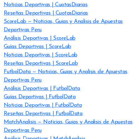
Noticias Deportivas | CuotasDiarias
Reseñas Deportivas | CuotasDiarias
ScoreLab — Noticias, Guias y Analisis de Apuestas
Deportivas Peru
Análisis Deportivas | ScoreLab
Guías Deportivas | ScoreLab
Noticias Deportivas | ScoreLab
Reseñas Deportivas | ScoreLab
FutbolData — Noticias, Guias y Analisis de Apuestas
Deportivas Peru
Análisis Deportivas | FutbolData
Guías Deportivas | FutbolData
Noticias Deportivas | FutbolData
Reseñas Deportivas | FutbolData
MatchAnalisis — Noticias, Guias y Analisis de Apuestas
Deportivas Peru
Análisis Deportivas | MatchAnalisis