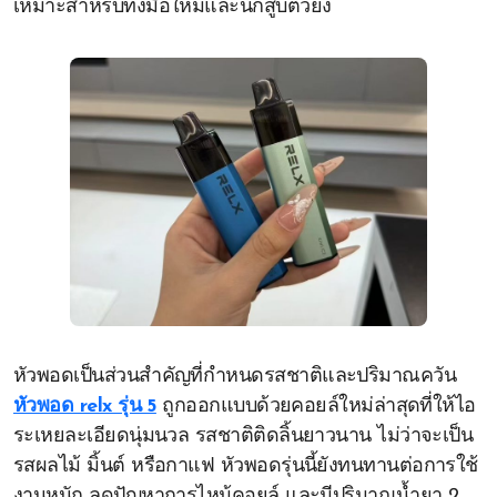
เหมาะสำหรับทั้งมือใหม่และนักสูบตัวยง
หัวพอดเป็นส่วนสำคัญที่กำหนดรสชาติและปริมาณควัน
หัวพอด relx รุ่น 5
ถูกออกแบบด้วยคอยล์ใหม่ล่าสุดที่ให้ไอ
ระเหยละเอียดนุ่มนวล รสชาติติดลิ้นยาวนาน ไม่ว่าจะเป็น
รสผลไม้ มิ้นต์ หรือกาแฟ หัวพอดรุ่นนี้ยังทนทานต่อการใช้
งานหนัก ลดปัญหาการไหม้คอยล์ และมีปริมาณน้ำยา 2