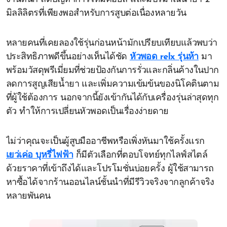
มิลลิลิตรที่เพียงพอสำหรับการสูบต่อเนื่องหลายวัน
หลายคนที่เคยลองใช้รุ่นก่อนหน้ามักเปรียบเทียบแล้วพบว่า
ประสิทธิภาพดีขึ้นอย่างเห็นได้ชัด
หัวพอด relx รุ่นห้า
มา
พร้อมวัสดุพรีเมี่ยมที่ช่วยป้องกันการรั่วและกลิ่นค้างในปาก
ลดการสูญเสียน้ำยา และเพิ่มความเข้มข้นของนิโคตินตาม
ที่ผู้ใช้ต้องการ นอกจากนี้ยังเข้ากันได้กับเครื่องรุ่นล่าสุดทุก
ตัว ทำให้การเปลี่ยนหัวพอดเป็นเรื่องง่ายดาย
ไม่ว่าคุณจะเป็นผู้สูบมืออาชีพหรือเพิ่งหันมาใช้ครั้งแรก
เยว่เค่อ บุหรี่ไฟฟ้า
ก็มีตัวเลือกที่ตอบโจทย์ทุกไลฟ์สไตล์
ด้วยราคาที่เข้าถึงได้และโปรโมชั่นบ่อยครั้ง ผู้ใช้สามารถ
หาซื้อได้จากร้านออนไลน์ชั้นนำที่มีรีวิวจริงจากลูกค้าจริง
หลายพันคน