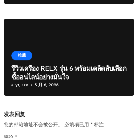
推薦
รีวิวเครื่อง RELX รุ่น 6 พร้อมเคล็ดลับเลือก
ซื้ออนไลน์อย่างมั่นใจ
yt, ren
5 月 6, 2026
发表回复
您的邮箱地址不会被公开。
必填项已用
*
标注
评论
*