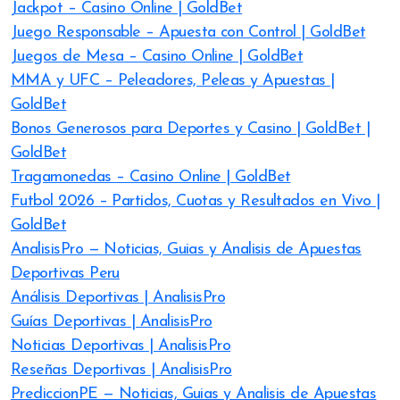
Jackpot – Casino Online | GoldBet
Juego Responsable – Apuesta con Control | GoldBet
Juegos de Mesa – Casino Online | GoldBet
MMA y UFC – Peleadores, Peleas y Apuestas |
GoldBet
Bonos Generosos para Deportes y Casino | GoldBet |
GoldBet
Tragamonedas – Casino Online | GoldBet
Futbol 2026 – Partidos, Cuotas y Resultados en Vivo |
GoldBet
AnalisisPro — Noticias, Guias y Analisis de Apuestas
Deportivas Peru
Análisis Deportivas | AnalisisPro
Guías Deportivas | AnalisisPro
Noticias Deportivas | AnalisisPro
Reseñas Deportivas | AnalisisPro
PrediccionPE — Noticias, Guias y Analisis de Apuestas