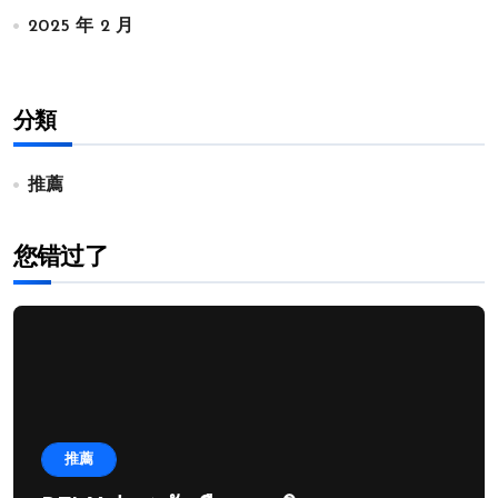
2025 年 2 月
分類
推薦
您错过了
推薦