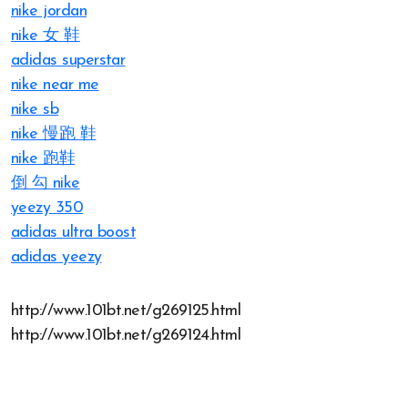
nike jordan
nike 女 鞋
adidas superstar
nike near me
nike sb
nike 慢跑 鞋
nike 跑鞋
倒 勾 nike
yeezy 350
adidas ultra boost
adidas yeezy
http://www.101bt.net/g269125.html
http://www.101bt.net/g269124.html