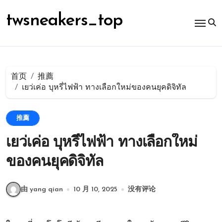
跳
转
twsneakers_top
到
内
容
首页
推薦
เยว่เค่อ บุหรี่ไฟฟ้า ทางเลือกใหม่ของคนยุคดิจิทัล
推薦
เยว่เค่อ บุหรี่ไฟฟ้า ทางเลือกใหม่
ของคนยุคดิจิทัล
由 yang qian
10 月 10, 2025
没有评论