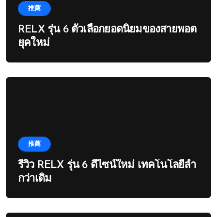
推薦
RELX รุ่น 6 ตัวเลือกยอดนิยมของสายพอต
ยุคใหม่
推薦
รีวิว RELX รุ่น 6 ดีไซน์ใหม่ เทคโนโลยีล้ำ
กว่าเดิม