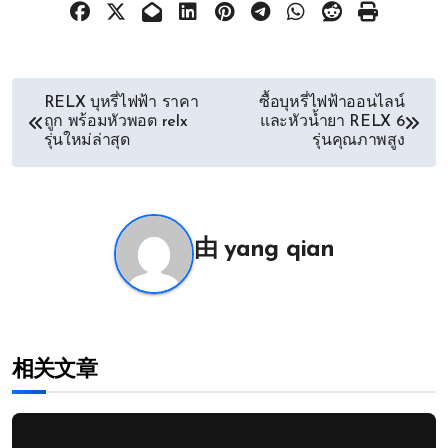
文
RELX บุหรี่ไฟฟ้า ราคา
ซื้อบุหรี่ไฟฟ้าออนไลน์
ถูก พร้อมหัวพอต relx
และหัวน้ำยา RELX 6
章
รุ่นใหม่ล่าสุด
รุ่นคุณภาพสูง
导
航
由
yang qian
相关文章