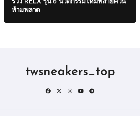
รีวิว RELX รุ่น 6 นวัตกรรมใหม่ที่สายควัน
ห้ามพลาด
twsneakers_top
版权所有2019。 保留所有权利。
|
BlogData
，由
Themeansar
。