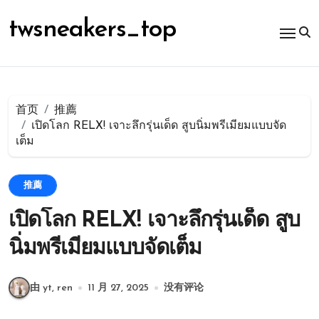
跳
转
twsneakers_top
到
内
容
首页
推薦
เปิดโลก RELX! เจาะลึกรุ่นเด็ด สูบนิ่มพรีเมียมแบบจัด
เต็ม
推薦
เปิดโลก RELX! เจาะลึกรุ่นเด็ด สูบ
นิ่มพรีเมียมแบบจัดเต็ม
由 yt, ren
11 月 27, 2025
没有评论