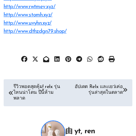
http://www.rwtmev.xyz/
http://www.stomh.xyz/
http://www.uvyhn.xyz/
http://www.dthzdgn79.shop/
文
รีวิวพอดสุดคุ้ม! relx รุ่น
อัปเดต Relx และเยว่เค่อ
ไหนน่าโดน ปีนี้ห้าม
รุ่นล่าสุดในตลาด
章
พลาด
导
航
由
yt, ren