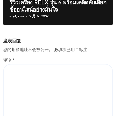
รีวิวเครื่อง RELX รุ่น 6 พร้อมเคล็ดลับเลือก
ซื้ออนไลน์อย่างมั่นใจ
yt, ren
5 月 6, 2026
发表回复
您的邮箱地址不会被公开。
必填项已用
*
标注
评论
*