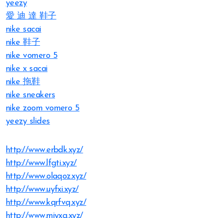
yeezy
愛 迪 達 鞋子
nike sacai
nike 鞋子
nike vomero 5
nike x sacai
nike 拖鞋
nike sneakers
nike zoom vomero 5
yeezy slides
http://www.erbdk.xyz/
http://www.lfgti.xyz/
http://www.olaqoz.xyz/
http://www.uyfxi.xyz/
http://www.kqrfvq.xyz/
http://www.miyxq.xyz/