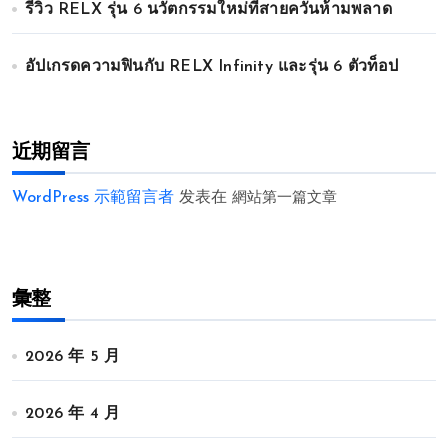
รีวิว RELX รุ่น 6 นวัตกรรมใหม่ที่สายควันห้ามพลาด
อัปเกรดความฟินกับ RELX Infinity และรุ่น 6 ตัวท็อป
近期留言
WordPress 示範留言者
发表在
網站第一篇文章
彙整
2026 年 5 月
2026 年 4 月