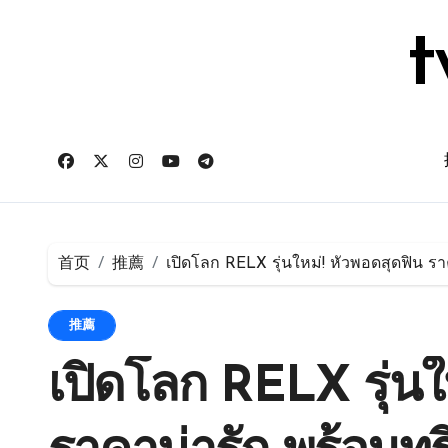
跳
转
t
到
内
容
首页
推薦
เปิดโลก RELX รุ่นใหม่! หัวพอดสุดฟิน ร
推薦
เปิดโลก RELX รุ่นใ