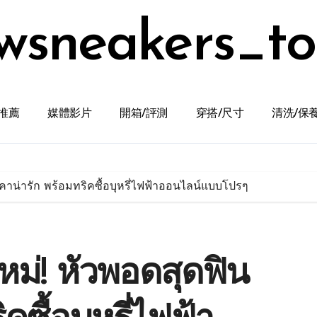
wsneakers_t
推薦
媒體影片
開箱/評測
穿搭/尺寸
清洗/保
าคาน่ารัก พร้อมทริคซื้อบุหรี่ไฟฟ้าออนไลน์แบบโปรๆ
หม่! หัวพอดสุดฟิน