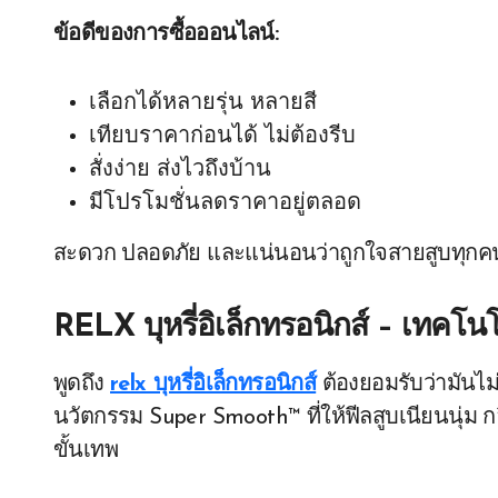
ข้อดีของการซื้อออนไลน์:
เลือกได้หลายรุ่น หลายสี
เทียบราคาก่อนได้ ไม่ต้องรีบ
สั่งง่าย ส่งไวถึงบ้าน
มีโปรโมชั่นลดราคาอยู่ตลอด
สะดวก ปลอดภัย และแน่นอนว่าถูกใจสายสูบทุกค
RELX บุหรี่อิเล็กทรอนิกส์ – เทคโนโ
พูดถึง
relx บุหรี่อิเล็กทรอนิกส์
ต้องยอมรับว่ามันไม่
นวัตกรรม Super Smooth™ ที่ให้ฟีลสูบเนียนนุ่ม 
ขั้นเทพ