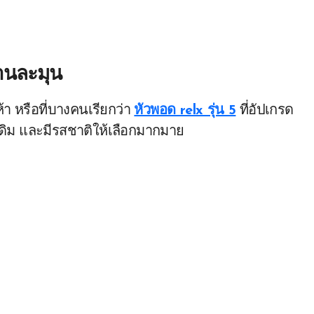
วานละมุน
ห้า หรือที่บางคนเรียกว่า
หัวพอด relx รุ่น 5
ที่อัปเกรด
เดิม และมีรสชาติให้เลือกมากมาย