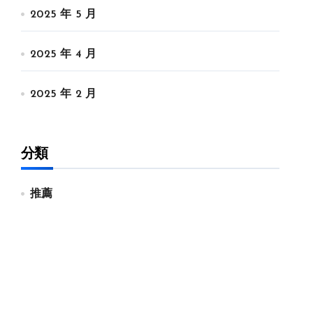
2025 年 5 月
2025 年 4 月
2025 年 2 月
分類
推薦