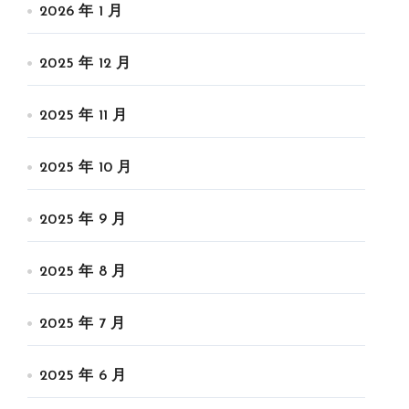
2026 年 1 月
2025 年 12 月
2025 年 11 月
2025 年 10 月
2025 年 9 月
2025 年 8 月
2025 年 7 月
2025 年 6 月