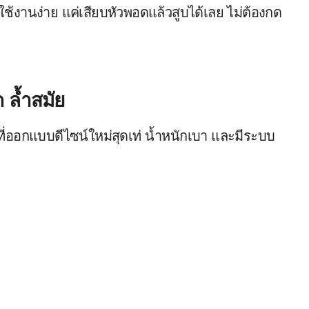
้งานง่าย แค่เสียบหัวพอดแล้วสูบได้เลย ไม่ต้องกด
 ล้ำสมัย
ี่ออกแบบดีไซน์ใหม่สุดเท่ น้ำหนักเบา และมีระบบ