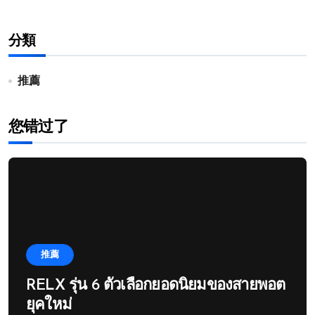
分類
推薦
您错过了
推薦
RELX รุ่น 6 ตัวเลือกยอดนิยมของสายพอต
ยุคใหม่