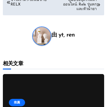
ชาร์ตราคา-รสฟิน สาย
คู่มือซื้อบุหรี่ไฟฟ้า
RELX
ออนไลน์: Relx รุ่นหก
章
และหัวน้ำยา
导
航
由
yt, ren
相关文章
推薦