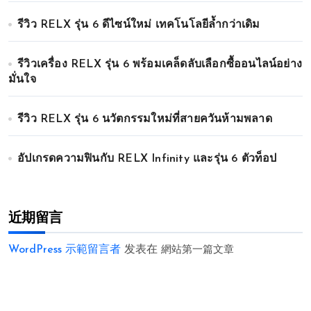
รีวิว RELX รุ่น 6 ดีไซน์ใหม่ เทคโนโลยีล้ำกว่าเดิม
รีวิวเครื่อง RELX รุ่น 6 พร้อมเคล็ดลับเลือกซื้ออนไลน์อย่าง
มั่นใจ
รีวิว RELX รุ่น 6 นวัตกรรมใหม่ที่สายควันห้ามพลาด
อัปเกรดความฟินกับ RELX Infinity และรุ่น 6 ตัวท็อป
近期留言
WordPress 示範留言者
发表在
網站第一篇文章