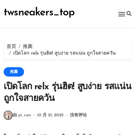
跳
转
twsneakers_top
到
内
容
首页
推薦
เปิดโลก relx รุ่นฮิต! สูบง่าย รสแน่น ถูกใจสายควัน
推薦
เปิดโลก relx รุ่นฮิต! สูบง่าย รสแน่น
ถูกใจสายควัน
由 yt, ren
10 月 21, 2025
没有评论