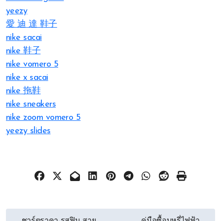
yeezy
愛 迪 達 鞋子
nike sacai
nike 鞋子
nike vomero 5
nike x sacai
nike 拖鞋
nike sneakers
nike zoom vomero 5
yeezy slides
文