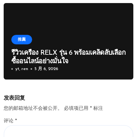
推薦
รีวิวเครื่อง RELX รุ่น 6 พร้อมเคล็ดลับเลือก
ซื้ออนไลน์อย่างมั่นใจ
yt, ren
5 月 6, 2026
发表回复
您的邮箱地址不会被公开。
必填项已用
*
标注
评论
*