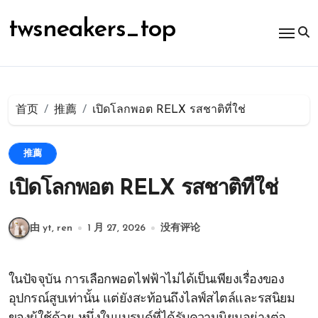
跳
转
twsneakers_top
到
内
容
首页
推薦
เปิดโลกพอต RELX รสชาติที่ใช่
推薦
เปิดโลกพอต RELX รสชาติที่ใช่
由 yt, ren
1 月 27, 2026
没有评论
ในปัจจุบัน การเลือกพอตไฟฟ้าไม่ได้เป็นเพียงเรื่องของ
อุปกรณ์สูบเท่านั้น แต่ยังสะท้อนถึงไลฟ์สไตล์และรสนิยม