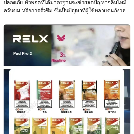
ปลอดภัย หัวพอตที่ได้มาตรฐานจะช่วยลดปัญหากลิ่นไหม้
ควันขม หรือการรั่วซึม ซึ่งเป็นปัญหาที่ผู้ใช้หลายคนกังวล