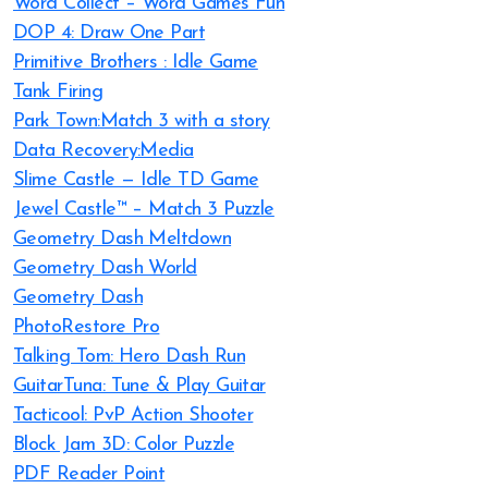
Word Collect – Word Games Fun
DOP 4: Draw One Part
Primitive Brothers : Idle Game
Tank Firing
Park Town:Match 3 with a story
Data Recovery:Media
Slime Castle — Idle TD Game
Jewel Castle™ – Match 3 Puzzle
Geometry Dash Meltdown
Geometry Dash World
Geometry Dash
PhotoRestore Pro
Talking Tom: Hero Dash Run
GuitarTuna: Tune & Play Guitar
Tacticool: PvP Action Shooter
Block Jam 3D: Color Puzzle
PDF Reader Point