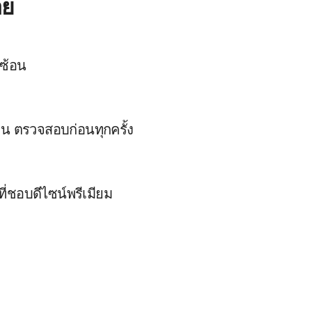
อย
บซ้อน
ุ่น ตรวจสอบก่อนทุกครั้ง
ี่ชอบดีไซน์พรีเมียม