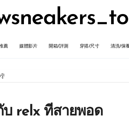
wsneakers_t
推薦
媒體影片
開箱/評測
穿搭/尺寸
清洗/保
ู้!
ับ relx ที่สายพอด