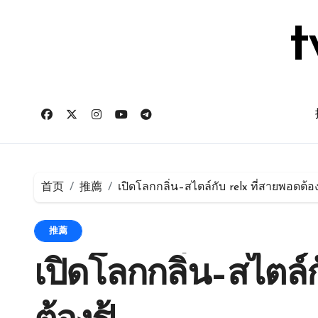
跳
转
t
到
内
容
首页
推薦
เปิดโลกกลิ่น–สไตล์กับ relx ที่สายพอดต้องร
推薦
เปิดโลกกลิ่น–สไตล์ก