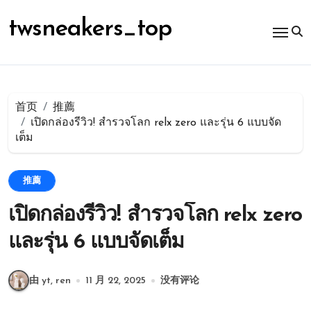
跳
转
twsneakers_top
到
内
容
首页
推薦
เปิดกล่องรีวิว! สำรวจโลก relx zero และรุ่น 6 แบบจัด
เต็ม
推薦
เปิดกล่องรีวิว! สำรวจโลก relx zero
และรุ่น 6 แบบจัดเต็ม
由 yt, ren
11 月 22, 2025
没有评论