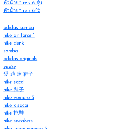
หัวน้ำยา relx 6 รุ่น
หัวน้ำยา relx 6代
adidas samba
nike air force 1
nike dunk
samba
adidas originals
yeezy
愛 迪 達 鞋子
nike sacai
nike 鞋子
nike vomero 5
nike x sacai
nike 拖鞋
nike sneakers
nike zoom vomero 5