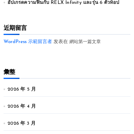
อัปเกรดความฟินกับ RELX Infinity และรุ่น 6 ตัวท็อป
近期留言
WordPress 示範留言者
发表在
網站第一篇文章
彙整
2026 年 5 月
2026 年 4 月
2026 年 3 月