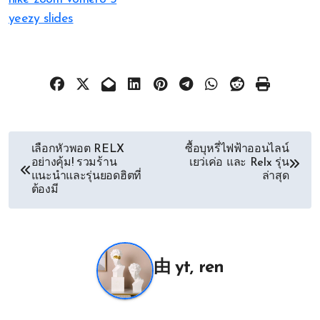
yeezy slides
文
เลือกหัวพอต RELX
ซื้อบุหรี่ไฟฟ้าออนไลน์
อย่างคุ้ม! รวมร้าน
เยว่เค่อ และ Relx รุ่น
章
แนะนำและรุ่นยอดฮิตที่
ล่าสุด
ต้องมี
导
航
由
yt, ren