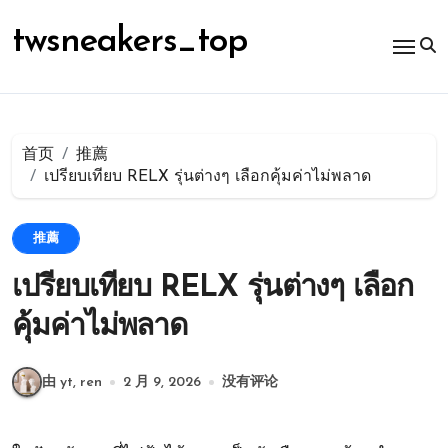
跳
转
twsneakers_top
到
内
容
首页
推薦
เปรียบเทียบ RELX รุ่นต่างๆ เลือกคุ้มค่าไม่พลาด
推薦
เปรียบเทียบ RELX รุ่นต่างๆ เลือก
คุ้มค่าไม่พลาด
由 yt, ren
2 月 9, 2026
没有评论