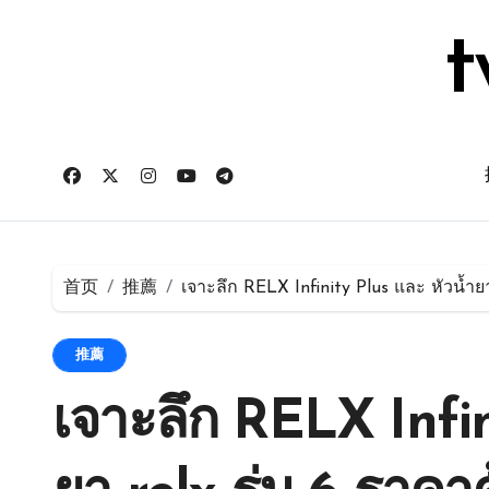
跳
转
t
到
内
容
首页
推薦
เจาะลึก RELX Infinity Plus และ หัวน้ำยา
推薦
เจาะลึก RELX Infin