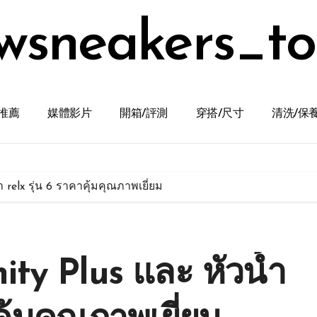
wsneakers_t
推薦
媒體影片
開箱/評測
穿搭/尺寸
清洗/保
 relx รุ่น 6 ราคาคุ้มคุณภาพเยี่ยม
ity Plus และ หัวน้ำ