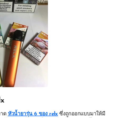
lx
พลาด
หัวน้ำยารุ่น 6 ของ relx
ซึ่งถูกออกแบบมาให้มี