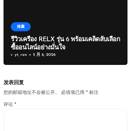
推薦
รีวิวเครื่อง RELX รุ่น 6 พร้อมเคล็ดลับเลือก
ซื้ออนไลน์อย่างมั่นใจ
yt, ren
5 月 6, 2026
发表回复
您的邮箱地址不会被公开。
必填项已用
*
标注
评论
*