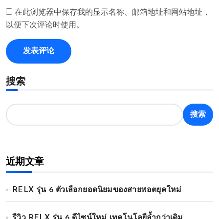
在此浏览器中保存我的显示名称、邮箱地址和网站地址，
以便下次评论时使用。
搜索
搜索
近期文章
RELX รุ่น 6 ตัวเลือกยอดนิยมของสายพอตยุคใหม่
รีวิว RELX รุ่น 6 ดีไซน์ใหม่ เทคโนโลยีล้ำกว่าเดิม