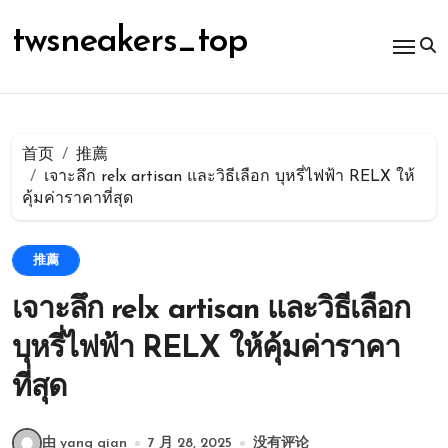
跳
转
twsneakers_top
到
内
容
首页
推薦
เจาะลึก relx artisan และวิธีเลือก บุหรี่ไฟฟ้า RELX ให้
คุ้มค่าราคาที่สุด
推薦
เจาะลึก relx artisan และวิธีเลือก
บุหรี่ไฟฟ้า RELX ให้คุ้มค่าราคา
ที่สุด
由 yang qian
7 月 28, 2025
没有评论