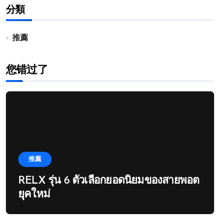
分類
推薦
您错过了
推薦
RELX รุ่น 6 ตัวเลือกยอดนิยมของสายพอต
ยุคใหม่