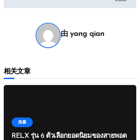
สไตล์
导
航
由
yang qian
相关文章
推薦
RELX รุ่น 6 ตัวเลือกยอดนิยมของสายพอต