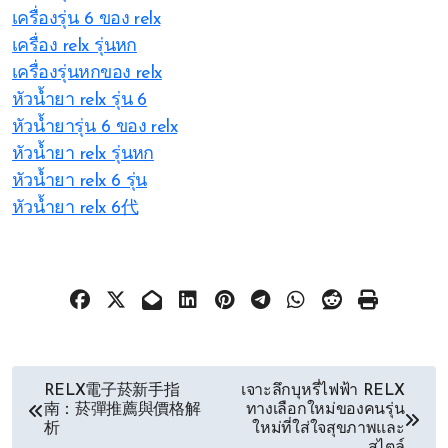
เครื่องรุ่น 6 ของ relx
เครื่อง relx รุ่นหก
เครื่องรุ่นหกของ relx
หัวน้ำยา relx รุ่น 6
หัวน้ำยารุ่น 6 ของ relx
หัวน้ำยา relx รุ่นหก
หัวน้ำยา relx 6 รุ่น
หัวน้ำยา relx 6代
文
RELX電子菸新手指
เจาะลึกบุหรี่ไฟฟ้า RELX
南：菸彈推薦與價格解
ทางเลือกใหม่ของคนรุ่น
章
析
ใหม่ที่ใส่ใจสุขภาพและ