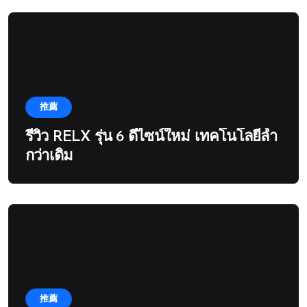
推薦
รีวิว RELX รุ่น 6 ดีไซน์ใหม่ เทคโนโลยีล้ำ
กว่าเดิม
推薦