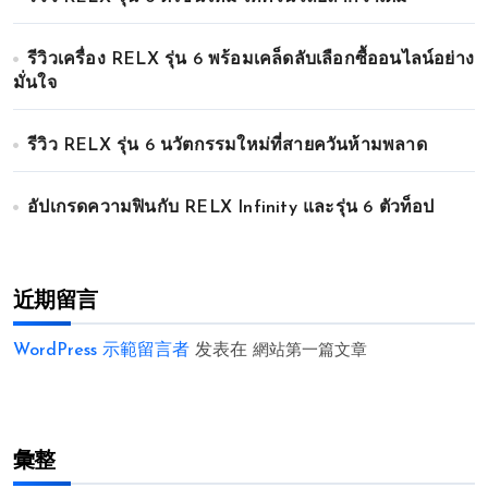
รีวิวเครื่อง RELX รุ่น 6 พร้อมเคล็ดลับเลือกซื้ออนไลน์อย่าง
มั่นใจ
รีวิว RELX รุ่น 6 นวัตกรรมใหม่ที่สายควันห้ามพลาด
อัปเกรดความฟินกับ RELX Infinity และรุ่น 6 ตัวท็อป
近期留言
WordPress 示範留言者
发表在
網站第一篇文章
彙整