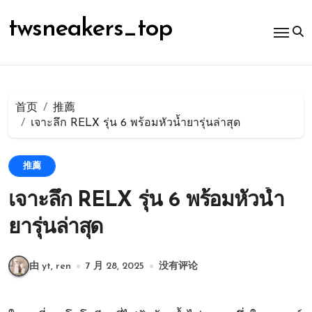
跳
转
twsneakers_top
到
内
容
首页
推薦
เจาะลึก RELX รุ่น 6 พร้อมหัวน้ำยารุ่นล่าสุด
推薦
เจาะลึก RELX รุ่น 6 พร้อมหัวน้ำ
ยารุ่นล่าสุด
由 yt, ren
7 月 28, 2025
没有评论