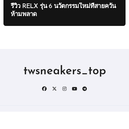
รีวิว RELX รุ่น 6 นวัตกรรมใหม่ที่สายควัน
ห้ามพลาด
twsneakers_top
版权所有2019。 保留所有权利。
|
BlogData
，由
Themeansar
。