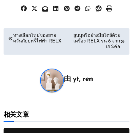
文
ทางเลือกใหม่ของสาย
สูบบุหรี่อย่างมีสไตล์ด้วย
ควันกับบุหรี่ไฟฟ้า RELX
เครื่อง RELX รุ่น 6 จาก
章
เยว่เค่อ
导
航
由
yt, ren
相关文章