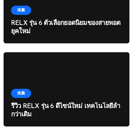
推薦
RELX รุ่น 6 ตัวเลือกยอดนิยมของสายพอต
ยุคใหม่
推薦
รีวิว RELX รุ่น 6 ดีไซน์ใหม่ เทคโนโลยีล้ำ
กว่าเดิม