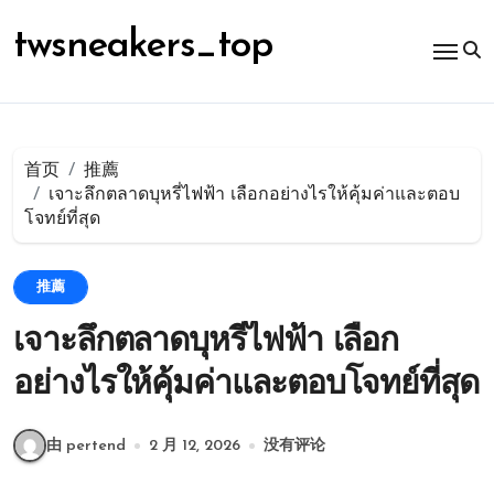
跳
转
twsneakers_top
到
内
容
首页
推薦
เจาะลึกตลาดบุหรี่ไฟฟ้า เลือกอย่างไรให้คุ้มค่าและตอบ
โจทย์ที่สุด
推薦
เจาะลึกตลาดบุหรี่ไฟฟ้า เลือก
อย่างไรให้คุ้มค่าและตอบโจทย์ที่สุด
由 pertend
2 月 12, 2026
没有评论