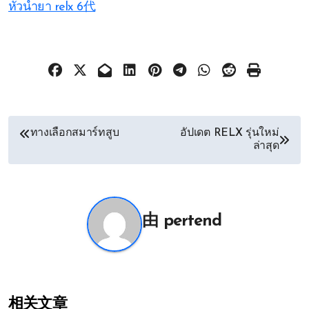
หัวน้ำยา relx 6代
文
ทางเลือกสมาร์ทสูบ
อัปเดต RELX รุ่นใหม่
ล่าสุด
章
导
航
由
pertend
相关文章