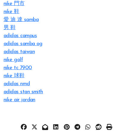
nike 門市
nike 鞋
愛 迪 達 samba
男 鞋
adidas campus
adidas samba og
adidas taiwan
nike golf
nike tc 7900
nike 球鞋
adidas nmd
adidas stan smith
nike air jordan