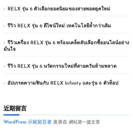
RELX รุ่น 6 ตัวเลือกยอดนิยมของสายพอตยุคใหม่
รีวิว RELX รุ่น 6 ดีไซน์ใหม่ เทคโนโลยีล้ำกว่าเดิม
รีวิวเครื่อง RELX รุ่น 6 พร้อมเคล็ดลับเลือกซื้ออนไลน์อย่าง
มั่นใจ
รีวิว RELX รุ่น 6 นวัตกรรมใหม่ที่สายควันห้ามพลาด
อัปเกรดความฟินกับ RELX Infinity และรุ่น 6 ตัวท็อป
近期留言
WordPress 示範留言者
发表在
網站第一篇文章