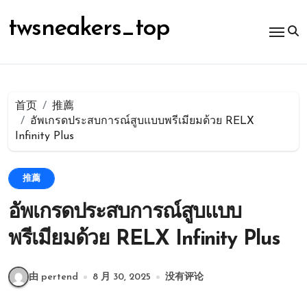
跳
转
twsneakers_top
到
内
容
首页
推薦
อัพเกรดประสบการณ์สูบแบบพรีเมียมด้วย RELX
Infinity Plus
推薦
อัพเกรดประสบการณ์สูบแบบ
พรีเมียมด้วย RELX Infinity Plus
由 pertend
8 月 30, 2025
没有评论