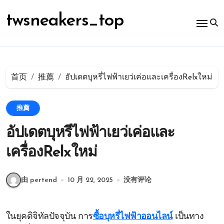
跳
转
twsneakers_top
到
内
容
首页
推薦
อัปเดตบุหรี่ไฟฟ้าเยว่เค่อและเครื่องRelxใหม่
推薦
อัปเดตบุหรี่ไฟฟ้าเยว่เค่อและ
เครื่องRelxใหม่
由 pertend
10 月 22, 2025
没有评论
ในยุคดิจิทัลปัจจุบัน การ
ซื้อบุหรี่ไฟฟ้าออนไลน์
เป็นทาง