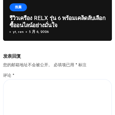
推薦
รีวิวเครื่อง RELX รุ่น 6 พร้อมเคล็ดลับเลือก
ซื้ออนไลน์อย่างมั่นใจ
yt, ren
5 月 6, 2026
发表回复
您的邮箱地址不会被公开。
必填项已用
*
标注
评论
*