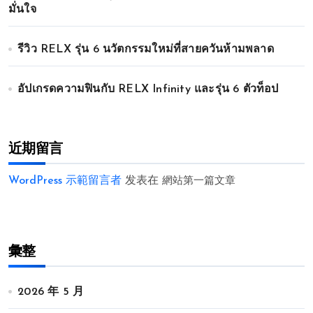
มั่นใจ
รีวิว RELX รุ่น 6 นวัตกรรมใหม่ที่สายควันห้ามพลาด
อัปเกรดความฟินกับ RELX Infinity และรุ่น 6 ตัวท็อป
近期留言
WordPress 示範留言者
发表在
網站第一篇文章
彙整
2026 年 5 月