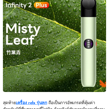
สุดท้าย
เครื่อง relx รุ่นหก
ถือเป็นการอัพเกรดที่คุ้มค่า