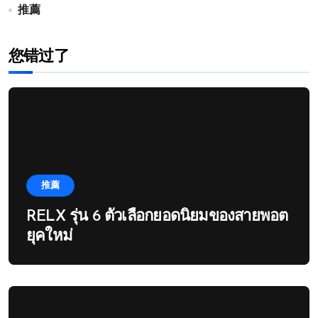
推薦
您错过了
推薦
RELX รุ่น 6 ตัวเลือกยอดนิยมของสายพอต
ยุคใหม่