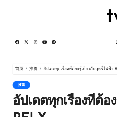
跳
转
t
到
内
容
首页
推薦
อัปเดตทุกเรื่องที่ต้องรู้เกี่ยวกับบุหรี่ไฟฟ้
推薦
อัปเดตทุกเรื่องที่ต้องร