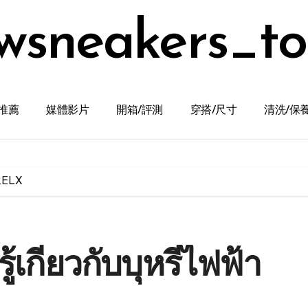
wsneakers_t
推薦
媒體影片
開箱/評測
穿搭/尺寸
清洗/保
า RELX
ู้เกี่ยวกับบุหรี่ไฟฟ้า