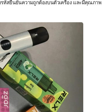
หัสยืนยันความถูกต้องบนตัวเครื่อง และมีคุณภาพ