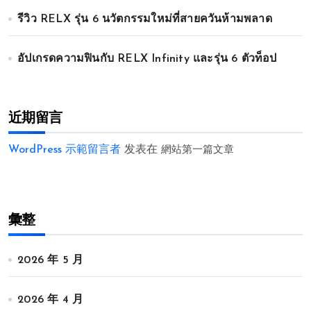
รีวิว RELX รุ่น 6 นวัตกรรมใหม่ที่สายควันห้ามพลาด
อัปเกรดความฟินกับ RELX Infinity และรุ่น 6 ตัวท็อป
近期留言
WordPress 示範留言者
发表在
網站第一篇文章
彙整
2026 年 5 月
2026 年 4 月