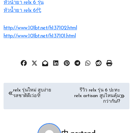
หัวน้ำยา relx 6 รุ่น
หัวน้ำยา relx 6代
http://www.101bt.net/h137102.html
http://www.101bt.net/h137101.html
文
relx รุ่นใหม่ สูบง่าย
รีวิว relx รุ่น 6 ปะทะ
รสชาติดีเว่อร์!
relx artisan สูบไหนคุ้ม
章
กว่ากัน!?
导
航