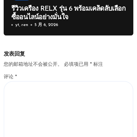
รีวิวเครื่อง RELX รุ่น 6 พร้อมเคล็ดลับเลือก
ซื้ออนไลน์อย่างมั่นใจ
yt, ren
5 月 6, 2026
发表回复
您的邮箱地址不会被公开。
必填项已用
*
标注
评论
*