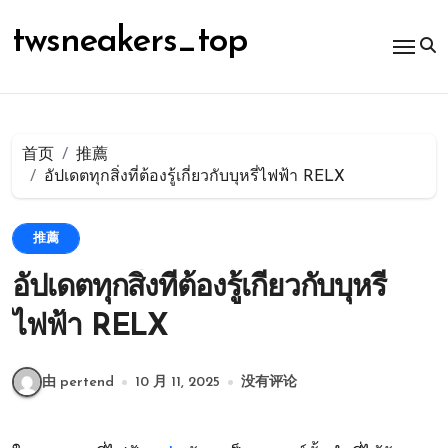
跳
转
twsneakers_top
到
内
容
首页
推薦
อัปเดตทุกสิ่งที่ต้องรู้เกี่ยวกับบุหรี่ไฟฟ้า RELX
推薦
อัปเดตทุกสิ่งที่ต้องรู้เกี่ยวกับบุหรี่
ไฟฟ้า RELX
由 pertend
10 月 11, 2025
没有评论