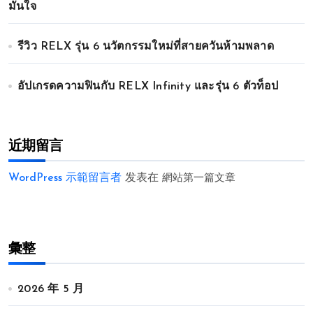
มั่นใจ
รีวิว RELX รุ่น 6 นวัตกรรมใหม่ที่สายควันห้ามพลาด
อัปเกรดความฟินกับ RELX Infinity และรุ่น 6 ตัวท็อป
近期留言
WordPress 示範留言者
发表在
網站第一篇文章
彙整
2026 年 5 月