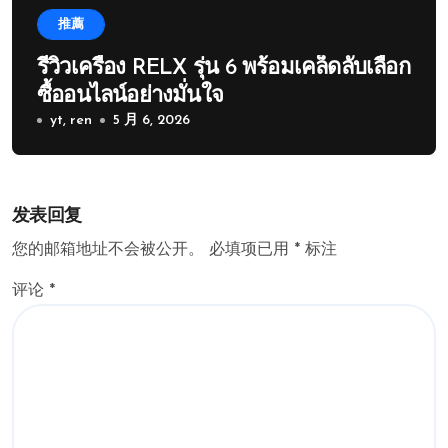
推薦
รีวิวเครื่อง RELX รุ่น 6 พร้อมเคล็ดลับเลือก
ซื้ออนไลน์อย่างมั่นใจ
yt, ren
5 月 6, 2026
发表回复
您的邮箱地址不会被公开。
必填项已用
*
标注
评论
*