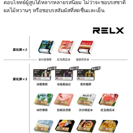
ตอบโจทย์ผู้สูบได้หลากหลายรสนิยม ไม่ว่าจะชอบรสชาติ
ผลไม้หวานๆ หรือชอบรสสัมผัสที่สดชื่นและเย็น