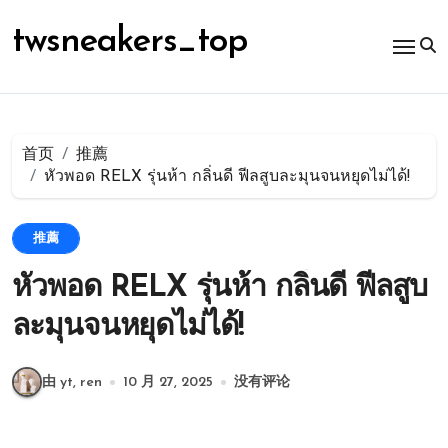
跳
转
twsneakers_top
到
内
容
首页
推薦
หัวพอด RELX รุ่นห้า กลิ่นดี ฟีลสูบละมุนจนหยุดไม่ได้!
推薦
หัวพอด RELX รุ่นห้า กลิ่นดี ฟีลสูบ
ละมุนจนหยุดไม่ได้!
由 yt, ren
10 月 27, 2025
没有评论