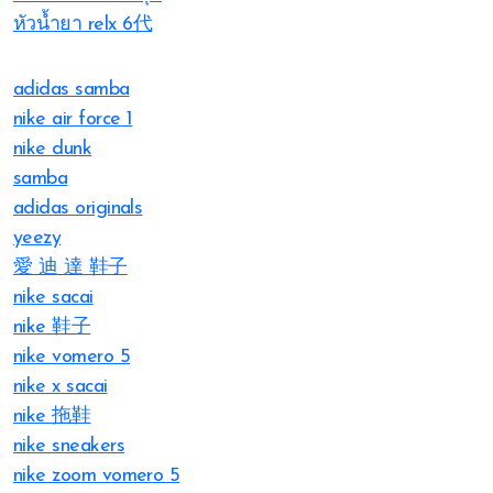
หัวน้ำยา relx 6代
adidas samba
nike air force 1
nike dunk
samba
adidas originals
yeezy
愛 迪 達 鞋子
nike sacai
nike 鞋子
nike vomero 5
nike x sacai
nike 拖鞋
nike sneakers
nike zoom vomero 5