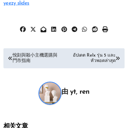
yeezy slides
文
悅刻與殺小主機選購與
อัปเดต Relx รุ่น 5 และ
門市指南
หัวพอตล่าสุด
章
导
航
由
yt, ren
相关文章