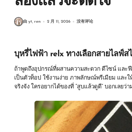
ลองแล้วจะติดใจ
由 yt, ren
2 月 11, 2026
没有评论
บุหรี่ไฟฟ้า relx ทางเลือกสายไลฟ์สไ
ถ้าพูดถึงอุปกรณ์ที่ผสานความสะดวก ดีไซน์ และฟ
เป็นตัวท็อป ใช้งานง่าย ภาพลักษณ์พรีเมียม และใ
จริงจัง ใครอยากได้ของที่ “สูบแล้วดูดี” บอกเลยว่