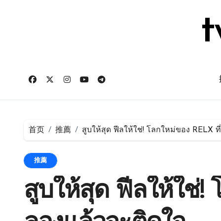
跳
转
t
到
内
容
首页
推薦
สูบให้สุด ฟีลให้ใช่! โลกใหม่ของ RELX ท
推薦
สูบให้สุด ฟีลให้ใช่