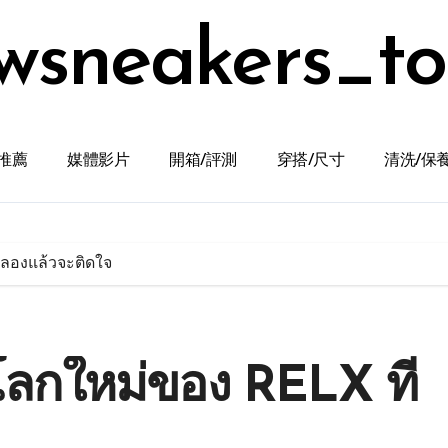
wsneakers_t
推薦
媒體影片
開箱/評測
穿搭/尺寸
清洗/保
ี่ลองแล้วจะติดใจ
! โลกใหม่ของ RELX ที่