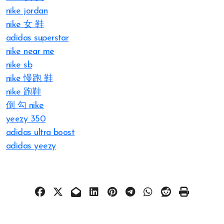
nike jordan
nike 女 鞋
adidas superstar
nike near me
nike sb
nike 慢跑 鞋
nike 跑鞋
倒 勾 nike
yeezy 350
adidas ultra boost
adidas yeezy