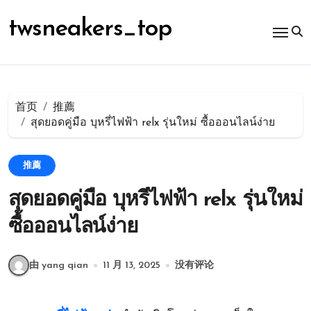
跳
转
twsneakers_top
到
内
容
首页
推薦
สุดยอดคู่มือ บุหรี่ไฟฟ้า relx รุ่นใหม่ ซื้อออนไลน์ง่าย
推薦
สุดยอดคู่มือ บุหรี่ไฟฟ้า relx รุ่นใหม่
ซื้อออนไลน์ง่าย
由 yang qian
11 月 13, 2025
没有评论