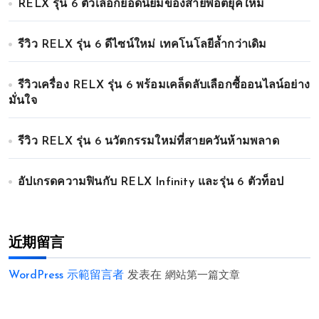
RELX รุ่น 6 ตัวเลือกยอดนิยมของสายพอตยุคใหม่
รีวิว RELX รุ่น 6 ดีไซน์ใหม่ เทคโนโลยีล้ำกว่าเดิม
รีวิวเครื่อง RELX รุ่น 6 พร้อมเคล็ดลับเลือกซื้ออนไลน์อย่าง
มั่นใจ
รีวิว RELX รุ่น 6 นวัตกรรมใหม่ที่สายควันห้ามพลาด
อัปเกรดความฟินกับ RELX Infinity และรุ่น 6 ตัวท็อป
近期留言
WordPress 示範留言者
发表在
網站第一篇文章