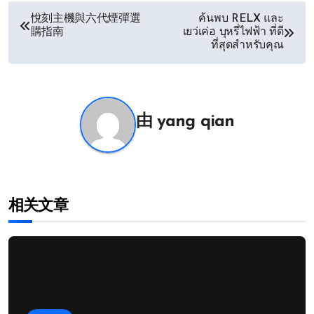
文
悅刻主機與六代煙彈選
ค้นพบ RELX และ
購指南
เยว่เค่อ บุหรี่ไฟฟ้า ที่ดี
章
ที่สุดสำหรับคุณ
导
航
由
yang qian
相关文章