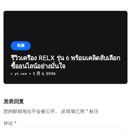
推薦
รีวิวเครื่อง RELX รุ่น 6 พร้อมเคล็ดลับเลือก
ซื้ออนไลน์อย่างมั่นใจ
yt, ren
5 月 6, 2026
发表回复
您的邮箱地址不会被公开。
必填项已用
*
标注
评论
*