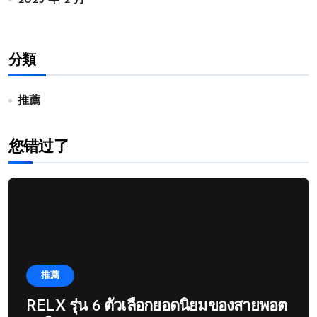
2025 年 2 月
分類
推薦
您错过了
推薦
RELX รุ่น 6 ตัวเลือกยอดนิยมของสายพอต