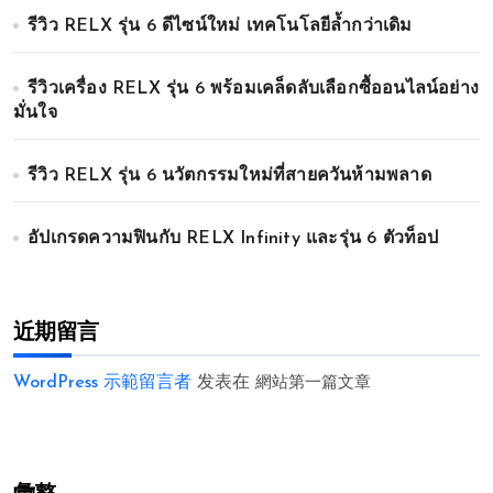
รีวิว RELX รุ่น 6 ดีไซน์ใหม่ เทคโนโลยีล้ำกว่าเดิม
รีวิวเครื่อง RELX รุ่น 6 พร้อมเคล็ดลับเลือกซื้ออนไลน์อย่าง
มั่นใจ
รีวิว RELX รุ่น 6 นวัตกรรมใหม่ที่สายควันห้ามพลาด
อัปเกรดความฟินกับ RELX Infinity และรุ่น 6 ตัวท็อป
近期留言
WordPress 示範留言者
发表在
網站第一篇文章