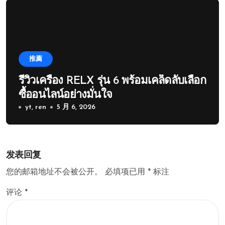
推薦
รีวิวเครื่อง RELX รุ่น 6 พร้อมเคล็ดลับเลือก
ซื้ออนไลน์อย่างมั่นใจ
yt, ren
5 月 6, 2026
发表回复
您的邮箱地址不会被公开。
必填项已用
*
标注
评论
*