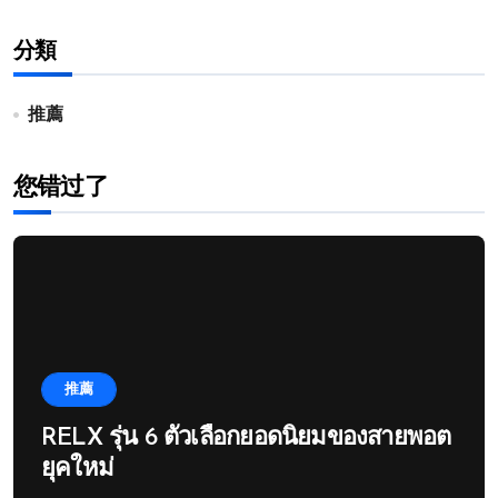
分類
推薦
您错过了
推薦
RELX รุ่น 6 ตัวเลือกยอดนิยมของสายพอต
ยุคใหม่