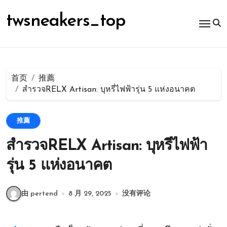
跳
转
twsneakers_top
到
内
容
首页
推薦
สำรวจRELX Artisan: บุหรี่ไฟฟ้ารุ่น 5 แห่งอนาคต
推薦
สำรวจRELX Artisan: บุหรี่ไฟฟ้า
รุ่น 5 แห่งอนาคต
由 pertend
8 月 29, 2025
没有评论