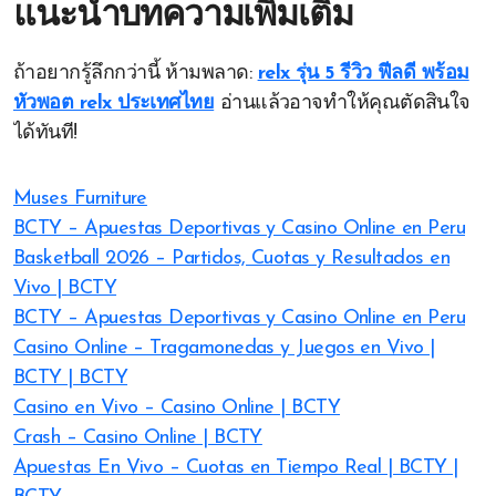
แนะนำบทความเพิ่มเติม
ถ้าอยากรู้ลึกกว่านี้ ห้ามพลาด:
relx รุ่น 5 รีวิว ฟีลดี พร้อม
หัวพอต relx ประเทศไทย
อ่านแล้วอาจทำให้คุณตัดสินใจ
ได้ทันที!
Muses Furniture
BCTY – Apuestas Deportivas y Casino Online en Peru
Basketball 2026 – Partidos, Cuotas y Resultados en
Vivo | BCTY
BCTY – Apuestas Deportivas y Casino Online en Peru
Casino Online – Tragamonedas y Juegos en Vivo |
BCTY | BCTY
Casino en Vivo – Casino Online | BCTY
Crash – Casino Online | BCTY
Apuestas En Vivo – Cuotas en Tiempo Real | BCTY |