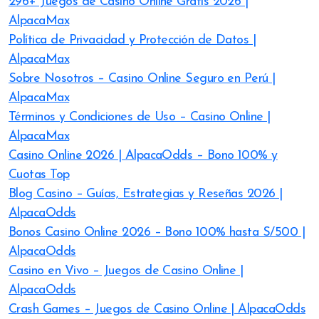
296+ Juegos de Casino Online Gratis 2026 |
AlpacaMax
Política de Privacidad y Protección de Datos |
AlpacaMax
Sobre Nosotros – Casino Online Seguro en Perú |
AlpacaMax
Términos y Condiciones de Uso – Casino Online |
AlpacaMax
Casino Online 2026 | AlpacaOdds – Bono 100% y
Cuotas Top
Blog Casino – Guías, Estrategias y Reseñas 2026 |
AlpacaOdds
Bonos Casino Online 2026 – Bono 100% hasta S/500 |
AlpacaOdds
Casino en Vivo – Juegos de Casino Online |
AlpacaOdds
Crash Games – Juegos de Casino Online | AlpacaOdds