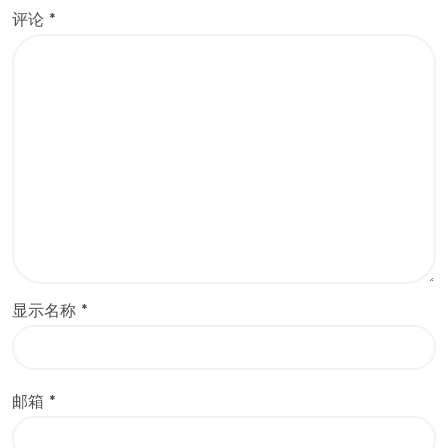
评论
*
显示名称
*
邮箱
*