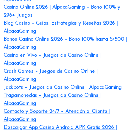
Casino Online 2026 | AlpacaGaming – Bono 100% y
296+ Juegos
Blog Casino – Guías, Estrategias y Reseñas 2026 |
AlpacaGaming
Bonos Casino Online 2026 – Bono 100% hasta S/500 |
AlpacaGaming
Casino en Vivo – Juegos de Casino Online |
AlpacaGaming
Crash Games – Juegos de Casino Online |
AlpacaGaming
Jackpots – Juegos de Casino Online | AlpacaGaming
Tragamonedas – Juegos de Casino Online |
AlpacaGaming
Contacto y Soporte 24/7 – Atención al Cliente |
AlpacaGaming
Descargar App Casino Android APK Gratis 2026 |