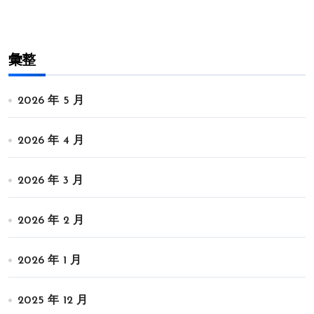
彙整
2026 年 5 月
2026 年 4 月
2026 年 3 月
2026 年 2 月
2026 年 1 月
2025 年 12 月