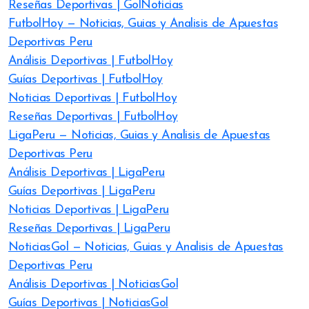
Reseñas Deportivas | GolNoticias
FutbolHoy — Noticias, Guias y Analisis de Apuestas
Deportivas Peru
Análisis Deportivas | FutbolHoy
Guías Deportivas | FutbolHoy
Noticias Deportivas | FutbolHoy
Reseñas Deportivas | FutbolHoy
LigaPeru — Noticias, Guias y Analisis de Apuestas
Deportivas Peru
Análisis Deportivas | LigaPeru
Guías Deportivas | LigaPeru
Noticias Deportivas | LigaPeru
Reseñas Deportivas | LigaPeru
NoticiasGol — Noticias, Guias y Analisis de Apuestas
Deportivas Peru
Análisis Deportivas | NoticiasGol
Guías Deportivas | NoticiasGol