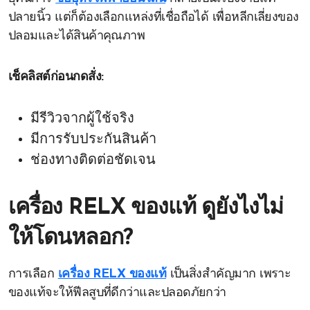
ปลายนิ้ว แต่ก็ต้องเลือกแหล่งที่เชื่อถือได้ เพื่อหลีกเลี่ยงของ
ปลอมและได้สินค้าคุณภาพ
เช็คลิสต์ก่อนกดสั่ง:
มีรีวิวจากผู้ใช้จริง
มีการรับประกันสินค้า
ช่องทางติดต่อชัดเจน
เครื่อง RELX ของแท้ ดูยังไงไม่
ให้โดนหลอก?
การเลือก
เครื่อง RELX ของแท้
เป็นสิ่งสำคัญมาก เพราะ
ของแท้จะให้ฟีลสูบที่ดีกว่าและปลอดภัยกว่า