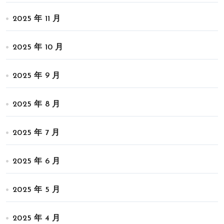
2025 年 11 月
2025 年 10 月
2025 年 9 月
2025 年 8 月
2025 年 7 月
2025 年 6 月
2025 年 5 月
2025 年 4 月