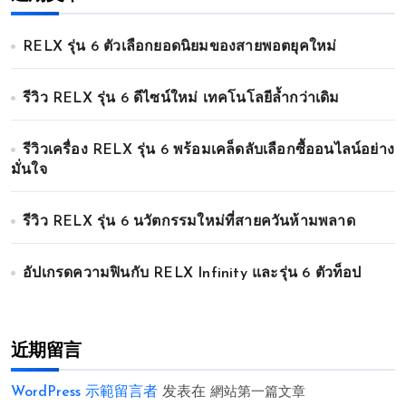
RELX รุ่น 6 ตัวเลือกยอดนิยมของสายพอตยุคใหม่
รีวิว RELX รุ่น 6 ดีไซน์ใหม่ เทคโนโลยีล้ำกว่าเดิม
รีวิวเครื่อง RELX รุ่น 6 พร้อมเคล็ดลับเลือกซื้ออนไลน์อย่าง
มั่นใจ
รีวิว RELX รุ่น 6 นวัตกรรมใหม่ที่สายควันห้ามพลาด
อัปเกรดความฟินกับ RELX Infinity และรุ่น 6 ตัวท็อป
近期留言
WordPress 示範留言者
发表在
網站第一篇文章