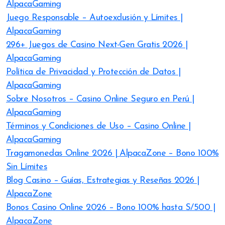
AlpacaGaming
Juego Responsable – Autoexclusión y Límites |
AlpacaGaming
296+ Juegos de Casino Next-Gen Gratis 2026 |
AlpacaGaming
Política de Privacidad y Protección de Datos |
AlpacaGaming
Sobre Nosotros – Casino Online Seguro en Perú |
AlpacaGaming
Términos y Condiciones de Uso – Casino Online |
AlpacaGaming
Tragamonedas Online 2026 | AlpacaZone – Bono 100%
Sin Límites
Blog Casino – Guías, Estrategias y Reseñas 2026 |
AlpacaZone
Bonos Casino Online 2026 – Bono 100% hasta S/500 |
AlpacaZone