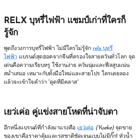
RELX บุหรี่ไฟฟ้า แชมป์เก่าที่ใครก็
รู้จัก
พูดถึงวงการบุหรี่ไฟฟ้า ไม่มีใครไม่รู้จัก
relx บุหรี่
ไฟฟ้า
แบรนด์สุดฮอตจากจีนที่ครองใจสายควันทั่วโลก จุด
เด่นคือความเรียบหรู ใช้งานง่าย ควันนุ่มและฟีลสูบแน่น
สม่ำเสมอ เหมาะกับทั้งมือใหม่และสายโปร ใครเคยลอง
แล้วจะเข้าใจคำว่า “ดูดทีมีคลาส”
เยว่เค่อ คู่แข่งสายโหดที่น่าจับตา
อีกหนึ่งแบรนด์ที่กำลังมาแรงคือ
เยว่เค่อ
(Yueke)
จุดขาย
ของเขาคือราคาคุ้มและรสชาติชัดเจนแบบไม่มีกั๊ก! หัวน้ำ