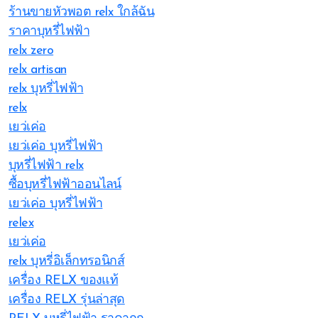
ร้านขายหัวพอต relx ใกล้ฉัน
ราคาบุหรี่ไฟฟ้า
relx zero
relx artisan
relx บุหรี่ไฟฟ้า
relx
เยว่เค่อ
เยว่เค่อ บุหรี่ไฟฟ้า
บุหรี่ไฟฟ้า relx
ซื้อบุหรี่ไฟฟ้าออนไลน์
เยว่เค่อ บุหรี่ไฟฟ้า
relex
เยว่เค่อ
relx บุหรี่อิเล็กทรอนิกส์
เครื่อง RELX ของแท้
เครื่อง RELX รุ่นล่าสุด