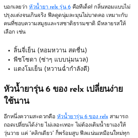
บอกเลยว่า
หัวน้ำยา relx รุ่น 6
คือทีเด็ด! กลิ่นหอมแบบไม่
ปรุงแต่งจนเกินจริง ฟีลดูดนุ่มละมุนไม่บาดคอ เหมาะกับ
คนที่ชอบความสมูธและรสชาติธรรมชาติ มีหลายรสให้
เลือก เช่น
ลิ้นจี่เย็น (หอมหวาน สดชื่น)
พีชโซดา (ซ่าๆ แบบนุ่มนวล)
แตงโมเย็น (หวานฉ่ำกำลังดี)
หัวน้ำยารุ่น 6 ของ relx เปลี่ยนง่าย
ใช้นาน
อีกหนึ่งความสะดวกคือ
หัวน้ำยารุ่น 6 ของ relx
สามารถ
ถอดเปลี่ยนได้ง่าย ไม่เลอะเทอะ ไม่ต้องเติมน้ำยาเองให้
วุ่นวาย แค่ “คลิกเดียว” ก็พร้อมสูบ ฟีลแน่นเหมือนใหม่ทุก