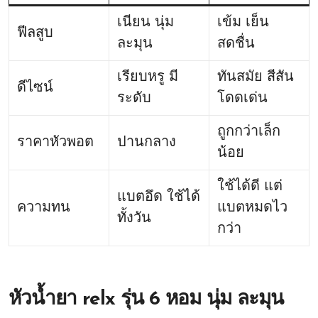
เนียน นุ่ม
เข้ม เย็น
ฟีลสูบ
ละมุน
สดชื่น
เรียบหรู มี
ทันสมัย สีสัน
ดีไซน์
ระดับ
โดดเด่น
ถูกกว่าเล็ก
ราคาหัวพอต
ปานกลาง
น้อย
ใช้ได้ดี แต่
แบตอึด ใช้ได้
ความทน
แบตหมดไว
ทั้งวัน
กว่า
หัวน้ำยา relx รุ่น 6 หอม นุ่ม ละมุน