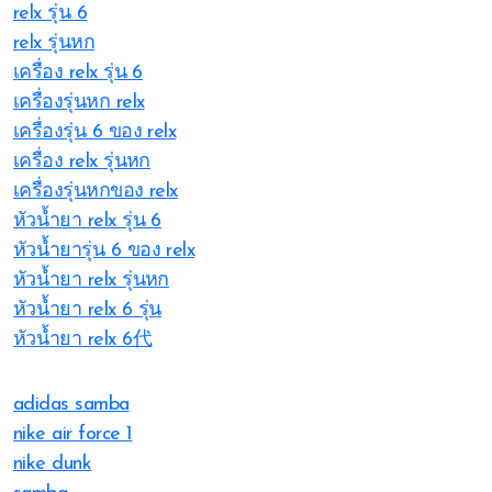
relx รุ่น 6
relx รุ่นหก
เครื่อง relx รุ่น 6
เครื่องรุ่นหก relx
เครื่องรุ่น 6 ของ relx
เครื่อง relx รุ่นหก
เครื่องรุ่นหกของ relx
หัวน้ำยา relx รุ่น 6
หัวน้ำยารุ่น 6 ของ relx
หัวน้ำยา relx รุ่นหก
หัวน้ำยา relx 6 รุ่น
หัวน้ำยา relx 6代
adidas samba
nike air force 1
nike dunk