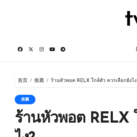
跳
转
t
到
内
容
首页
推薦
ร้านหัวพอต RELX ใกล้ตัว ควรเลือกยังไง
推薦
ร้านหัวพอต RELX ใก