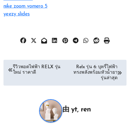
nike zoom vomero 5
yeezy slides
文
รีวิวพอตไฟฟ้า RELX รุ่น
Relx รุ่น 6: บุหรี่ไฟฟ้า
ใหม่ ราคาดี
ทรงพลังพร้อมหัวน้ำยา
章
รุ่นล่าสุด
导
航
由
yt, ren