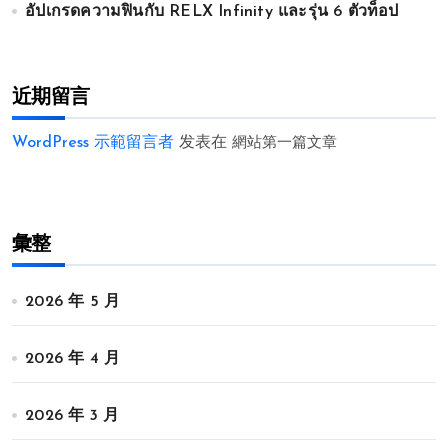
อัปเกรดความฟินกับ RELX Infinity และรุ่น 6 ตัวท็อป
近期留言
WordPress 示範留言者
发表在
網站第一篇文章
彙整
2026 年 5 月
2026 年 4 月
2026 年 3 月