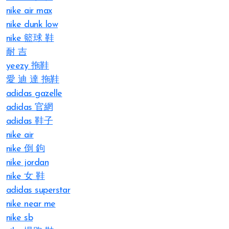
nike air max
nike dunk low
nike 籃球 鞋
耐 吉
yeezy 拖鞋
愛 迪 達 拖鞋
adidas gazelle
adidas 官網
adidas 鞋子
nike air
nike 倒 鉤
nike jordan
nike 女 鞋
adidas superstar
nike near me
nike sb