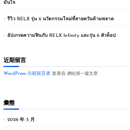
มั่นใจ
รีวิว RELX รุ่น 6 นวัตกรรมใหม่ที่สายควันห้ามพลาด
อัปเกรดความฟินกับ RELX Infinity และรุ่น 6 ตัวท็อป
近期留言
WordPress 示範留言者
发表在
網站第一篇文章
彙整
2026 年 5 月