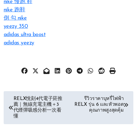
nike 慢跑 鞋
nike 跑鞋
倒 勾 nike
yeezy 350
adidas ultra boost
adidas yeezy
文
RELX悅刻4代電子菸推
รีวิวราคาบุหรี่ไฟฟ้า
薦｜無線充電主機＋3
RELX รุ่น 6 และหัวพอต
章
代煙彈吸感分析一次看
คุณภาพสูงสุดคุ้ม
懂
导