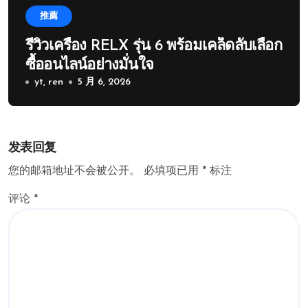
推薦
รีวิวเครื่อง RELX รุ่น 6 พร้อมเคล็ดลับเลือก
ซื้ออนไลน์อย่างมั่นใจ
yt, ren
5 月 6, 2026
发表回复
您的邮箱地址不会被公开。
必填项已用
*
标注
评论
*