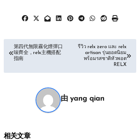
文
第四代無限霧化煙彈口
รีวิว relx zero และ relx
味齊全，relx主機搭配
artisan รุ่นยอดนิยม
章
指南
พร้อมรสชาติหัวพอต
RELX
导
航
由
yang qian
相关文章