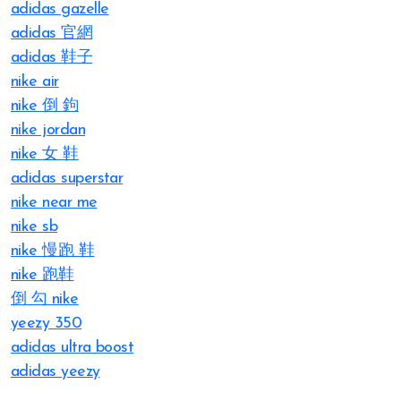
adidas gazelle
adidas 官網
adidas 鞋子
nike air
nike 倒 鉤
nike jordan
nike 女 鞋
adidas superstar
nike near me
nike sb
nike 慢跑 鞋
nike 跑鞋
倒 勾 nike
yeezy 350
adidas ultra boost
adidas yeezy