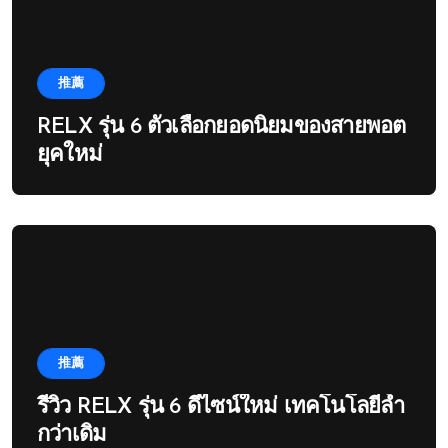
推薦
RELX รุ่น 6 ตัวเลือกยอดนิยมของสายพอต
ยุคใหม่
推薦
รีวิว RELX รุ่น 6 ดีไซน์ใหม่ เทคโนโลยีล้ำ
กว่าเดิม