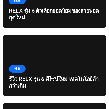
推薦
RELX รุ่น 6 ตัวเลือกยอดนิยมของสายพอต
ยุคใหม่
推薦
รีวิว RELX รุ่น 6 ดีไซน์ใหม่ เทคโนโลยีล้ำ
กว่าเดิม