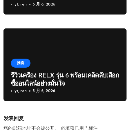
yt, ren
5 月 6, 2026
推薦
รีวิวเครื่อง RELX รุ่น 6 พร้อมเคล็ดลับเลือก
ซื้ออนไลน์อย่างมั่นใจ
yt, ren
5 月 6, 2026
发表回复
您的邮箱地址不会被公开。
必填项已用
*
标注