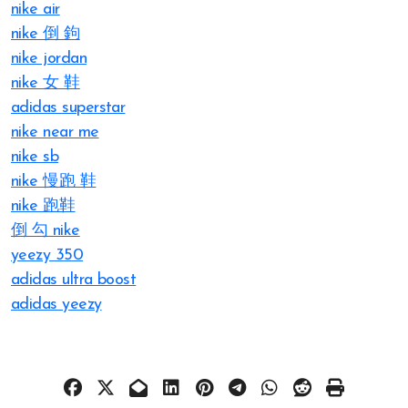
nike air
nike 倒 鉤
nike jordan
nike 女 鞋
adidas superstar
nike near me
nike sb
nike 慢跑 鞋
nike 跑鞋
倒 勾 nike
yeezy 350
adidas ultra boost
adidas yeezy