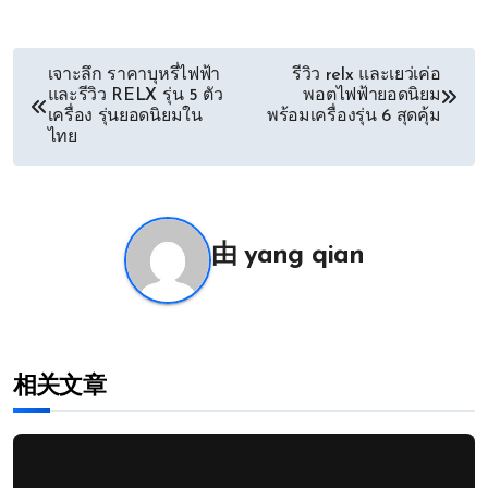
文
เจาะลึก ราคาบุหรี่ไฟฟ้า
รีวิว relx และเยว่เค่อ
และรีวิว RELX รุ่น 5 ตัว
พอตไฟฟ้ายอดนิยม
章
เครื่อง รุ่นยอดนิยมใน
พร้อมเครื่องรุ่น 6 สุดคุ้ม
ไทย
导
航
由
yang qian
相关文章