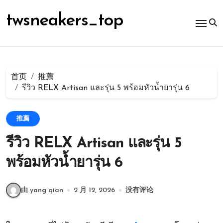
跳
转
twsneakers_top
到
内
容
首页
推薦
รีวิว RELX Artisan และรุ่น 5 พร้อมหัวน้ำยารุ่น 6
推薦
รีวิว RELX Artisan และรุ่น 5
พร้อมหัวน้ำยารุ่น 6
由 yang qian
2 月 12, 2026
没有评论