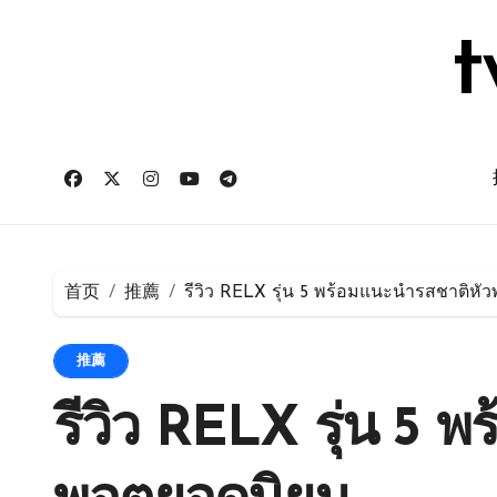
跳
转
t
到
内
容
首页
推薦
รีวิว RELX รุ่น 5 พร้อมแนะนำรสชาติหั
推薦
รีวิว RELX รุ่น 5 