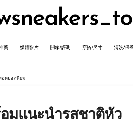
wsneakers_t
推薦
媒體影片
開箱/評測
穿搭/尺寸
清洗/保
วพอตยอดนิยม
พร้อมแนะนำรสชาติหัว