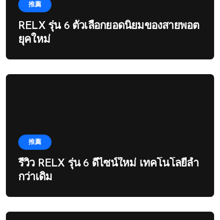
推薦
RELX รุ่น 6 ตัวเลือกยอดนิยมของสายพอต
ยุคใหม่
推薦
รีวิว RELX รุ่น 6 ดีไซน์ใหม่ เทคโนโลยีล้ำ
กว่าเดิม