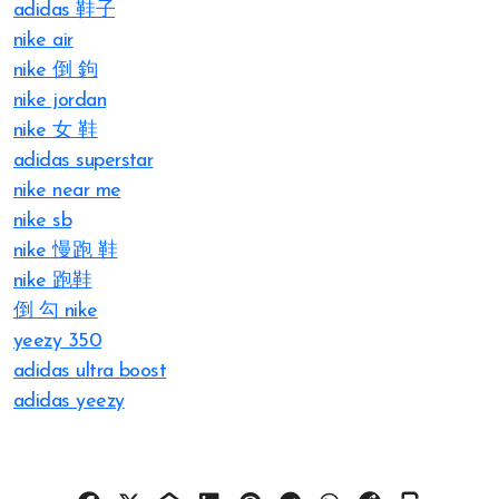
adidas 鞋子
nike air
nike 倒 鉤
nike jordan
nike 女 鞋
adidas superstar
nike near me
nike sb
nike 慢跑 鞋
nike 跑鞋
倒 勾 nike
yeezy 350
adidas ultra boost
adidas yeezy