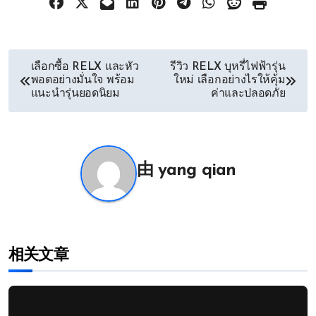
文
เลือกซื้อ RELX และหัว
รีวิว RELX บุหรี่ไฟฟ้ารุ่น
พอตอย่างมั่นใจ พร้อม
ใหม่ เลือกอย่างไรให้คุ้ม
章
แนะนำรุ่นยอดนิยม
ค่าและปลอดภัย
导
航
由
yang qian
相关文章