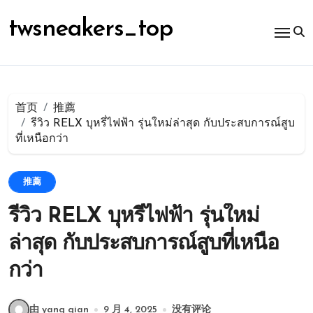
跳
转
twsneakers_top
到
内
容
首页
推薦
รีวิว RELX บุหรี่ไฟฟ้า รุ่นใหม่ล่าสุด กับประสบการณ์สูบ
ที่เหนือกว่า
推薦
รีวิว RELX บุหรี่ไฟฟ้า รุ่นใหม่
ล่าสุด กับประสบการณ์สูบที่เหนือ
กว่า
由 yang qian
9 月 4, 2025
没有评论