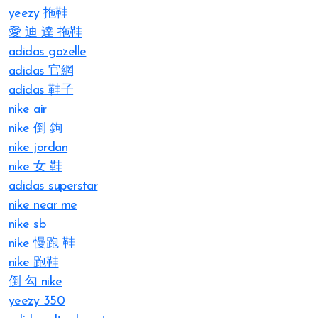
yeezy 拖鞋
愛 迪 達 拖鞋
adidas gazelle
adidas 官網
adidas 鞋子
nike air
nike 倒 鉤
nike jordan
nike 女 鞋
adidas superstar
nike near me
nike sb
nike 慢跑 鞋
nike 跑鞋
倒 勾 nike
yeezy 350