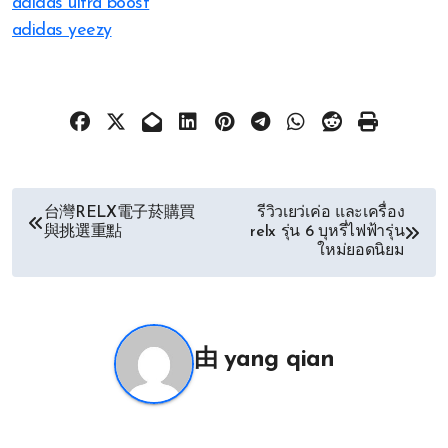
adidas ultra boost
adidas yeezy
文
台灣RELX電子菸購買
รีวิวเยว่เค่อ และเครื่อง
與挑選重點
relx รุ่น 6 บุหรี่ไฟฟ้ารุ่น
章
ใหม่ยอดนิยม
导
航
由
yang qian