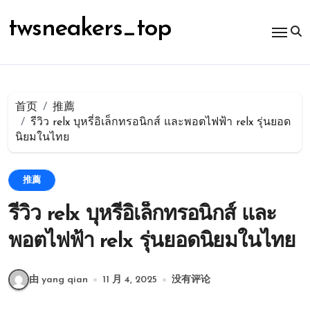
跳
转
twsneakers_top
到
内
容
首页
推薦
รีวิว relx บุหรี่อิเล็กทรอนิกส์ และพอตไฟฟ้า relx รุ่นยอด
นิยมในไทย
推薦
รีวิว relx บุหรี่อิเล็กทรอนิกส์ และ
พอตไฟฟ้า relx รุ่นยอดนิยมในไทย
由 yang qian
11 月 4, 2025
没有评论