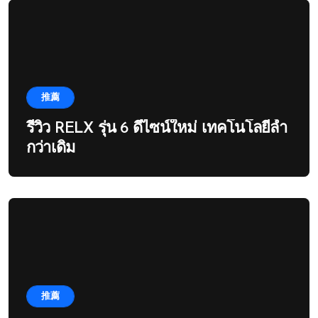
推薦
รีวิว RELX รุ่น 6 ดีไซน์ใหม่ เทคโนโลยีล้ำ
กว่าเดิม
推薦