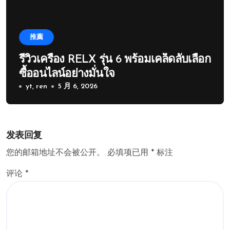
推薦
รีวิวเครื่อง RELX รุ่น 6 พร้อมเคล็ดลับเลือก
ซื้ออนไลน์อย่างมั่นใจ
yt, ren
5 月 6, 2026
发表回复
您的邮箱地址不会被公开。
必填项已用
*
标注
评论
*