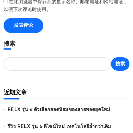
在此浏览器中保存我的显示名称、邮箱地址和网站地址，
以便下次评论时使用。
搜索
搜索
近期文章
RELX รุ่น 6 ตัวเลือกยอดนิยมของสายพอตยุคใหม่
รีวิว RELX รุ่น 6 ดีไซน์ใหม่ เทคโนโลยีล้ำกว่าเดิม