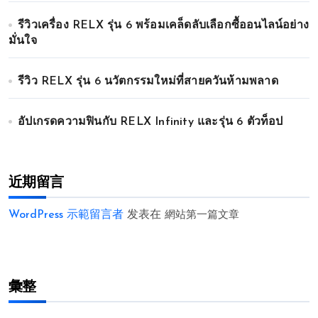
รีวิวเครื่อง RELX รุ่น 6 พร้อมเคล็ดลับเลือกซื้ออนไลน์อย่าง
มั่นใจ
รีวิว RELX รุ่น 6 นวัตกรรมใหม่ที่สายควันห้ามพลาด
อัปเกรดความฟินกับ RELX Infinity และรุ่น 6 ตัวท็อป
近期留言
WordPress 示範留言者
发表在
網站第一篇文章
彙整