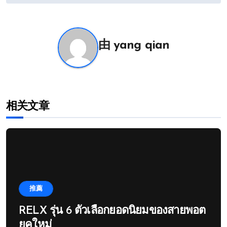
导
航
由
yang qian
相关文章
推薦
RELX รุ่น 6 ตัวเลือกยอดนิยมของสายพอต
ยุคใหม่