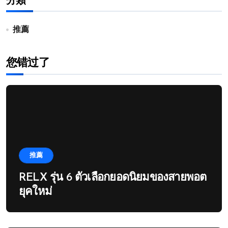
分類
推薦
您错过了
推薦
RELX รุ่น 6 ตัวเลือกยอดนิยมของสายพอต
ยุคใหม่