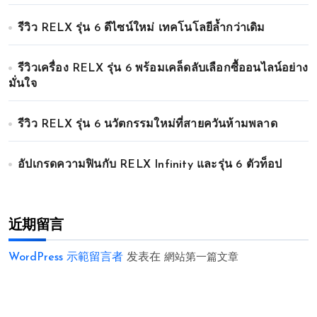
รีวิว RELX รุ่น 6 ดีไซน์ใหม่ เทคโนโลยีล้ำกว่าเดิม
รีวิวเครื่อง RELX รุ่น 6 พร้อมเคล็ดลับเลือกซื้ออนไลน์อย่าง
มั่นใจ
รีวิว RELX รุ่น 6 นวัตกรรมใหม่ที่สายควันห้ามพลาด
อัปเกรดความฟินกับ RELX Infinity และรุ่น 6 ตัวท็อป
近期留言
WordPress 示範留言者
发表在
網站第一篇文章