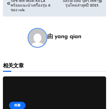
รสชาติหัวพอต RELX
และเยว่เค่อ บุหรี่ไฟฟ้า
章
พร้อมแนะนำเครื่องรุ่น 6
รุ่นใหม่ล่าสุดปี 2025
ของ relx
导
航
由
yang qian
相关文章
推薦