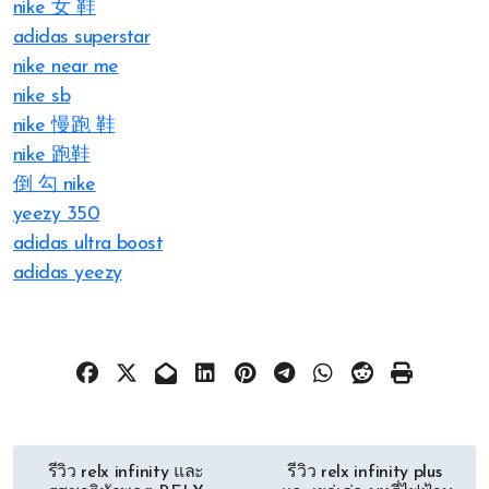
nike 女 鞋
adidas superstar
nike near me
nike sb
nike 慢跑 鞋
nike 跑鞋
倒 勾 nike
yeezy 350
adidas ultra boost
adidas yeezy
文
รีวิว relx infinity และ
รีวิว relx infinity plus