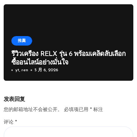
推薦
รีวิวเครื่อง RELX รุ่น 6 พร้อมเคล็ดลับเลือก
ซื้ออนไลน์อย่างมั่นใจ
yt, ren
5 月 6, 2026
发表回复
您的邮箱地址不会被公开。
必填项已用
*
标注
评论
*