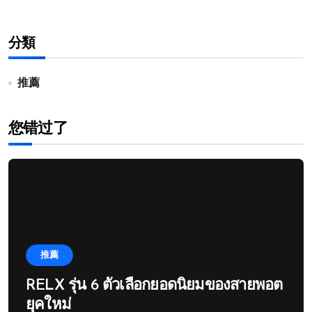
分類
推薦
您错过了
推薦
RELX รุ่น 6 ตัวเลือกยอดนิยมของสายพอต
ยุคใหม่