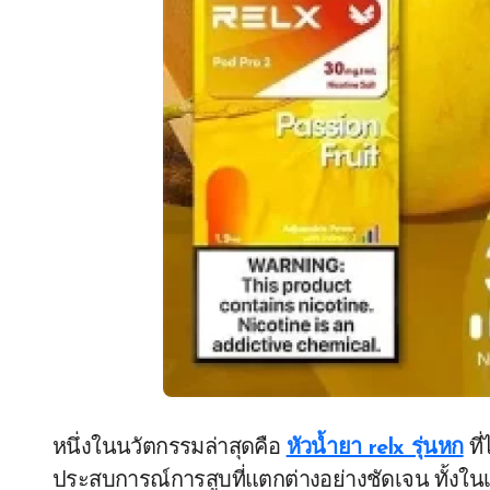
หนึ่งในนวัตกรรมล่าสุดคือ
หัวน้ำยา relx รุ่นหก
ที
ประสบการณ์การสูบที่แตกต่างอย่างชัดเจน ทั้งใ