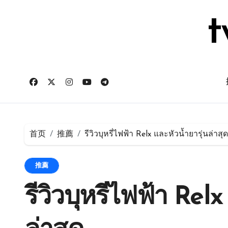
跳
转
t
到
内
容
首页
推薦
รีวิวบุหรี่ไฟฟ้า Relx และหัวน้ำยารุ่นล่าสุด
推薦
รีวิวบุหรี่ไฟฟ้า Rel