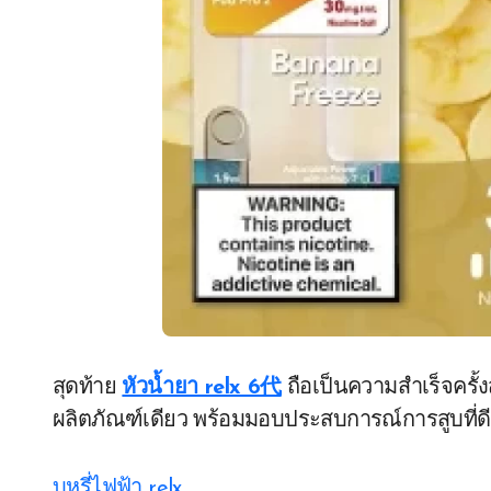
สุดท้าย
หัวน้ำยา relx 6代
ถือเป็นความสำเร็จครั้
ผลิตภัณฑ์เดียว พร้อมมอบประสบการณ์การสูบที่ดีที่
บุหรี่ไฟฟ้า relx