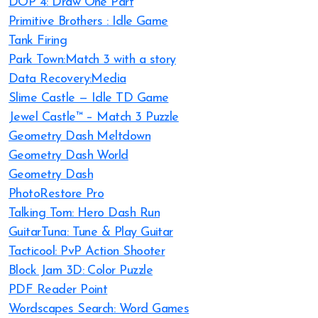
DOP 4: Draw One Part
Primitive Brothers : Idle Game
Tank Firing
Park Town:Match 3 with a story
Data Recovery:Media
Slime Castle — Idle TD Game
Jewel Castle™ – Match 3 Puzzle
Geometry Dash Meltdown
Geometry Dash World
Geometry Dash
PhotoRestore Pro
Talking Tom: Hero Dash Run
GuitarTuna: Tune & Play Guitar
Tacticool: PvP Action Shooter
Block Jam 3D: Color Puzzle
PDF Reader Point
Wordscapes Search: Word Games