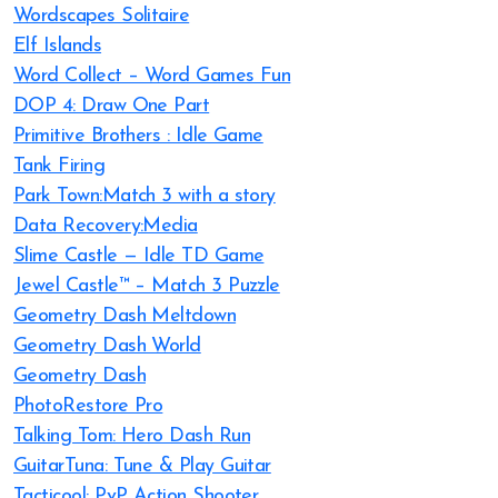
Wordscapes Solitaire
Elf Islands
Word Collect – Word Games Fun
DOP 4: Draw One Part
Primitive Brothers : Idle Game
Tank Firing
Park Town:Match 3 with a story
Data Recovery:Media
Slime Castle — Idle TD Game
Jewel Castle™ – Match 3 Puzzle
Geometry Dash Meltdown
Geometry Dash World
Geometry Dash
PhotoRestore Pro
Talking Tom: Hero Dash Run
GuitarTuna: Tune & Play Guitar
Tacticool: PvP Action Shooter