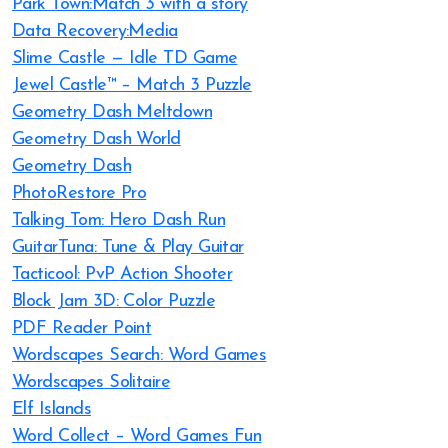
Park Town:Match 3 with a story
Data Recovery:Media
Slime Castle — Idle TD Game
Jewel Castle™ – Match 3 Puzzle
Geometry Dash Meltdown
Geometry Dash World
Geometry Dash
PhotoRestore Pro
Talking Tom: Hero Dash Run
GuitarTuna: Tune & Play Guitar
Tacticool: PvP Action Shooter
Block Jam 3D: Color Puzzle
PDF Reader Point
Wordscapes Search: Word Games
Wordscapes Solitaire
Elf Islands
Word Collect – Word Games Fun