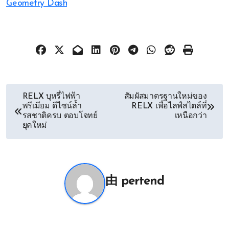
Geometry Dash
文
RELX บุหรี่ไฟฟ้า
สัมผัสมาตรฐานใหม่ของ
พรีเมียม ดีไซน์ล้ำ
RELX เพื่อไลฟ์สไตล์ที่
章
รสชาติครบ ตอบโจทย์
เหนือกว่า
ยุคใหม่
导
航
由
pertend