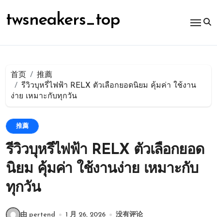
跳
转
twsneakers_top
到
内
容
首页
推薦
รีวิวบุหรี่ไฟฟ้า RELX ตัวเลือกยอดนิยม คุ้มค่า ใช้งาน
ง่าย เหมาะกับทุกวัน
推薦
รีวิวบุหรี่ไฟฟ้า RELX ตัวเลือกยอด
นิยม คุ้มค่า ใช้งานง่าย เหมาะกับ
ทุกวัน
由 pertend
1 月 26, 2026
没有评论