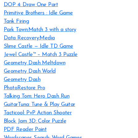
DOP 4: Draw One Part
Primitive Brothers : Idle Game
Tank Firing
Park Town:Match 3 with a story
Data Recovery:Media
Slime Castle — Idle TD Game
Jewel Castle™ – Match 3 Puzzle
Geometry Dash Meltdown
Geometry Dash World
Geometry Dash
PhotoRestore Pro
Talking Tom: Hero Dash Run
GuitarTuna: Tune & Play Guitar
Tacticool: PvP Action Shooter
Block Jam 3D: Color Puzzle
PDF Reader Point
Wordscapes Search: Word Games