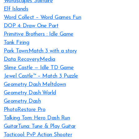
Wordscapes Solitaire
Elf Islands
Word Collect – Word Games Fun
DOP 4: Draw One Part
Primitive Brothers : Idle Game
Tank Firing
Park Town:Match 3 with a story
Data Recovery:Media
Slime Castle — Idle TD Game
Jewel Castle™ – Match 3 Puzzle
Geometry Dash Meltdown
Geometry Dash World
Geometry Dash
PhotoRestore Pro
Talking Tom: Hero Dash Run
GuitarTuna: Tune & Play Guitar
Tacticool: PvP Action Shooter