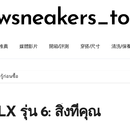
wsneakers_t
推薦
媒體影片
開箱/評測
穿搭/尺寸
清洗/保
ู้ก่อนซื้อ
 รุ่น 6: สิ่งที่คุณ