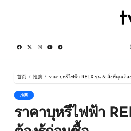
跳
转
t
到
内
容
首页
推薦
ราคาบุหรี่ไฟฟ้า RELX รุ่น 6: สิ่งที่คุณต้องร
推薦
ราคาบุหรี่ไฟฟ้า RELX