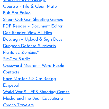
Word Galaxy Challenge
ClearGo – File & Clean Mate
Fish Eat Fish.io
Shoot Out: Gun Shooting Games
PDF Reader – Document Editor
Doc Reader: View All Files
Docusign – Upload & Sign Docs
Dungeon Defense Survivor.io
Plants vs. Zombies™
SimCity BuildIt
Crossword Master – Word Puzzle
Contacts
Race Master 3D: Car Racing
Eclipsoul
World War 2－FPS Shooting Games
Masha and the Bear Educational
Chrono Travelers