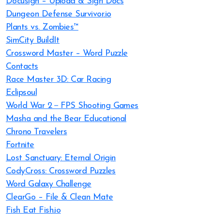
Docusign – Upload & Sign Docs
Dungeon Defense Survivor.io
Plants vs. Zombies™
SimCity BuildIt
Crossword Master – Word Puzzle
Contacts
Race Master 3D: Car Racing
Eclipsoul
World War 2－FPS Shooting Games
Masha and the Bear Educational
Chrono Travelers
Fortnite
Lost Sanctuary: Eternal Origin
CodyCross: Crossword Puzzles
Word Galaxy Challenge
ClearGo – File & Clean Mate
Fish Eat Fish.io