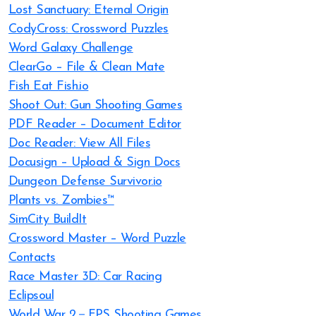
Lost Sanctuary: Eternal Origin
CodyCross: Crossword Puzzles
Word Galaxy Challenge
ClearGo – File & Clean Mate
Fish Eat Fish.io
Shoot Out: Gun Shooting Games
PDF Reader – Document Editor
Doc Reader: View All Files
Docusign – Upload & Sign Docs
Dungeon Defense Survivor.io
Plants vs. Zombies™
SimCity BuildIt
Crossword Master – Word Puzzle
Contacts
Race Master 3D: Car Racing
Eclipsoul
World War 2－FPS Shooting Games