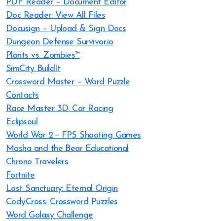
PDF Reader – Document Editor
Doc Reader: View All Files
Docusign – Upload & Sign Docs
Dungeon Defense Survivor.io
Plants vs. Zombies™
SimCity BuildIt
Crossword Master – Word Puzzle
Contacts
Race Master 3D: Car Racing
Eclipsoul
World War 2－FPS Shooting Games
Masha and the Bear Educational
Chrono Travelers
Fortnite
Lost Sanctuary: Eternal Origin
CodyCross: Crossword Puzzles
Word Galaxy Challenge