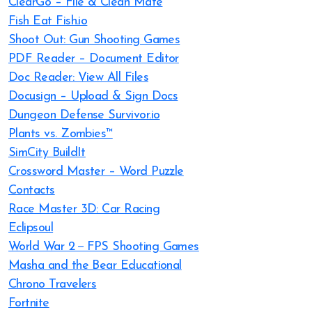
ClearGo – File & Clean Mate
Fish Eat Fish.io
Shoot Out: Gun Shooting Games
PDF Reader – Document Editor
Doc Reader: View All Files
Docusign – Upload & Sign Docs
Dungeon Defense Survivor.io
Plants vs. Zombies™
SimCity BuildIt
Crossword Master – Word Puzzle
Contacts
Race Master 3D: Car Racing
Eclipsoul
World War 2－FPS Shooting Games
Masha and the Bear Educational
Chrono Travelers
Fortnite