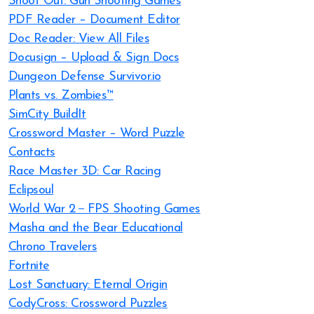
Shoot Out: Gun Shooting Games
PDF Reader – Document Editor
Doc Reader: View All Files
Docusign – Upload & Sign Docs
Dungeon Defense Survivor.io
Plants vs. Zombies™
SimCity BuildIt
Crossword Master – Word Puzzle
Contacts
Race Master 3D: Car Racing
Eclipsoul
World War 2－FPS Shooting Games
Masha and the Bear Educational
Chrono Travelers
Fortnite
Lost Sanctuary: Eternal Origin
CodyCross: Crossword Puzzles