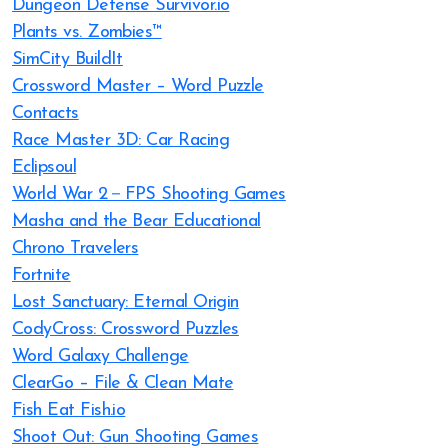
Dungeon Defense Survivor.io
Plants vs. Zombies™
SimCity BuildIt
Crossword Master – Word Puzzle
Contacts
Race Master 3D: Car Racing
Eclipsoul
World War 2－FPS Shooting Games
Masha and the Bear Educational
Chrono Travelers
Fortnite
Lost Sanctuary: Eternal Origin
CodyCross: Crossword Puzzles
Word Galaxy Challenge
ClearGo – File & Clean Mate
Fish Eat Fish.io
Shoot Out: Gun Shooting Games