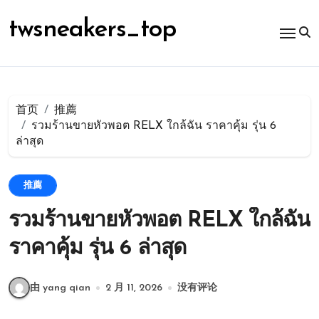
跳
转
twsneakers_top
到
内
容
首页
推薦
รวมร้านขายหัวพอต RELX ใกล้ฉัน ราคาคุ้ม รุ่น 6
ล่าสุด
推薦
รวมร้านขายหัวพอต RELX ใกล้ฉัน
ราคาคุ้ม รุ่น 6 ล่าสุด
由 yang qian
2 月 11, 2026
没有评论