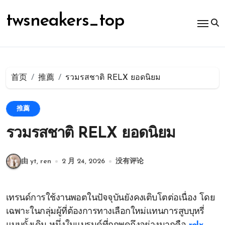
跳
转
twsneakers_top
到
内
容
首页
推薦
รวมรสชาติ RELX ยอดนิยม
推薦
รวมรสชาติ RELX ยอดนิยม
由 yt, ren
2 月 24, 2026
没有评论
เทรนด์การใช้งานพอตในปัจจุบันยังคงเติบโตต่อเนื่อง โดย
เฉพาะในกลุ่มผู้ที่ต้องการทางเลือกใหม่แทนการสูบบุหรี่