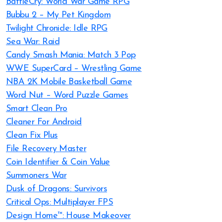
BattleCry: World War Game RPG
Bubbu 2 – My Pet Kingdom
Twilight Chronicle: Idle RPG
Sea War: Raid
Candy Smash Mania: Match 3 Pop
WWE SuperCard – Wrestling Game
NBA 2K Mobile Basketball Game
Word Nut – Word Puzzle Games
Smart Clean Pro
Cleaner For Android
Clean Fix Plus
File Recovery Master
Coin Identifier & Coin Value
Summoners War
Dusk of Dragons: Survivors
Critical Ops: Multiplayer FPS
Design Home™: House Makeover