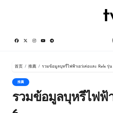
跳
转
t
到
内
容
首页
推薦
รวมข้อมูลบุหรี่ไฟฟ้าเยว่เค่อและ Relx รุ่น
推薦
รวมข้อมูลบุหรี่ไฟฟ้า