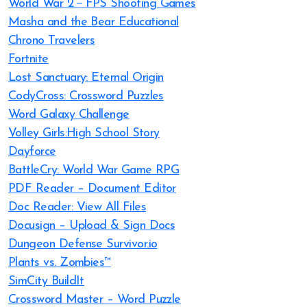
World War 2－FPS Shooting Games
Masha and the Bear Educational
Chrono Travelers
Fortnite
Lost Sanctuary: Eternal Origin
CodyCross: Crossword Puzzles
Word Galaxy Challenge
Volley Girls:High School Story
Dayforce
BattleCry: World War Game RPG
PDF Reader – Document Editor
Doc Reader: View All Files
Docusign – Upload & Sign Docs
Dungeon Defense Survivor.io
Plants vs. Zombies™
SimCity BuildIt
Crossword Master – Word Puzzle