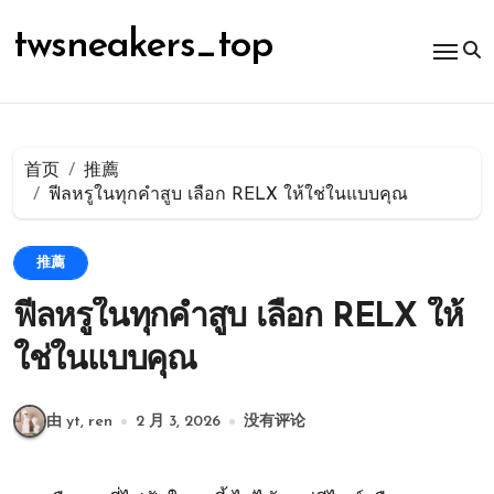
跳
转
twsneakers_top
到
内
容
首页
推薦
ฟีลหรูในทุกคำสูบ เลือก RELX ให้ใช่ในแบบคุณ
推薦
ฟีลหรูในทุกคำสูบ เลือก RELX ให้
ใช่ในแบบคุณ
由 yt, ren
2 月 3, 2026
没有评论