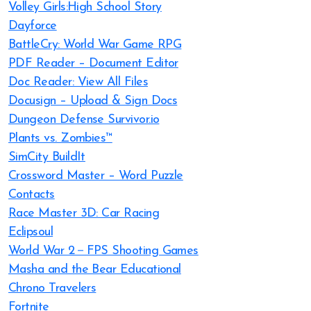
Volley Girls:High School Story
Dayforce
BattleCry: World War Game RPG
PDF Reader – Document Editor
Doc Reader: View All Files
Docusign – Upload & Sign Docs
Dungeon Defense Survivor.io
Plants vs. Zombies™
SimCity BuildIt
Crossword Master – Word Puzzle
Contacts
Race Master 3D: Car Racing
Eclipsoul
World War 2－FPS Shooting Games
Masha and the Bear Educational
Chrono Travelers
Fortnite