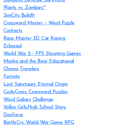
Dungeon Defense Survivor.io
Plants vs. Zombies™
SimCity BuildIt
Crossword Master – Word Puzzle
Contacts
Race Master 3D: Car Racing
Eclipsoul
World War 2－FPS Shooting Games
Masha and the Bear Educational
Chrono Travelers
Fortnite
Lost Sanctuary: Eternal Origin
CodyCross: Crossword Puzzles
Word Galaxy Challenge
Volley Girls:High School Story
Dayforce
BattleCry: World War Game RPG