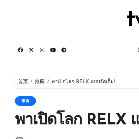
跳
转
t
到
内
容
首页
推薦
พาเปิดโลก RELX แบบจัดเต็ม!
推薦
พาเปิดโลก RELX แบ