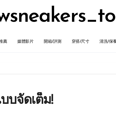
wsneakers_t
推薦
媒體影片
開箱/評測
穿搭/尺寸
清洗/保
บจัดเต็ม!