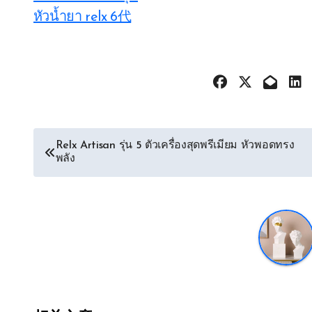
หัวน้ำยา relx 6代
文
Relx Artisan รุ่น 5 ตัวเครื่องสุดพรีเมียม หัวพอดทรง
พลัง
章
导
航