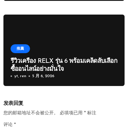
推薦
รีวิวเครื่อง RELX รุ่น 6 พร้อมเคล็ดลับเลือก
ซื้ออนไลน์อย่างมั่นใจ
yt, ren
5 月 6, 2026
发表回复
您的邮箱地址不会被公开。
必填项已用
*
标注
评论
*