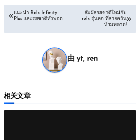
文
แนะนำ Relx Infinity
สัมผัสรสชาติใหม่กับ
Plus และรสชาติหัวพอต
relx รุ่นหก ที่สายควัน
章
ห้ามพลาด!
导
航
由
yt, ren
相关文章