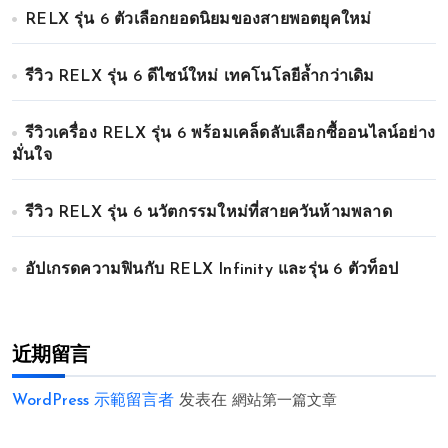
RELX รุ่น 6 ตัวเลือกยอดนิยมของสายพอตยุคใหม่
รีวิว RELX รุ่น 6 ดีไซน์ใหม่ เทคโนโลยีล้ำกว่าเดิม
รีวิวเครื่อง RELX รุ่น 6 พร้อมเคล็ดลับเลือกซื้ออนไลน์อย่าง
มั่นใจ
รีวิว RELX รุ่น 6 นวัตกรรมใหม่ที่สายควันห้ามพลาด
อัปเกรดความฟินกับ RELX Infinity และรุ่น 6 ตัวท็อป
近期留言
WordPress 示範留言者
发表在
網站第一篇文章