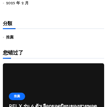
2025 年 2 月
分類
推薦
您错过了
推薦
RELX รุ่น 6 ตัวเลือกยอดนิยมของสายพอต