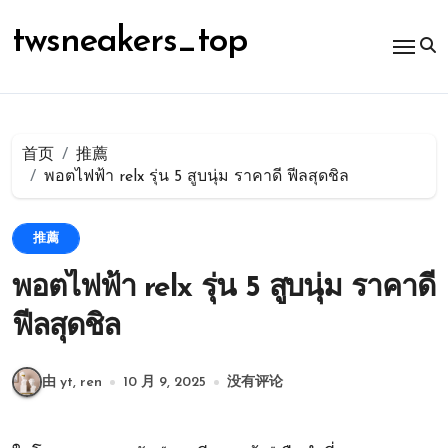
跳
转
twsneakers_top
到
内
容
首页
推薦
พอตไฟฟ้า relx รุ่น 5 สูบนุ่ม ราคาดี ฟีลสุดชิล
推薦
พอตไฟฟ้า relx รุ่น 5 สูบนุ่ม ราคาดี
ฟีลสุดชิล
由 yt, ren
10 月 9, 2025
没有评论