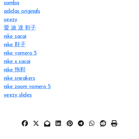
samba
adidas originals
yeezy
愛 迪 達 鞋子
nike sacai
nike 鞋子
nike vomero 5
nike x sacai
nike 拖鞋
nike sneakers
nike zoom vomero 5
yeezy slides