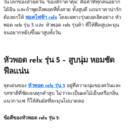
ในโลกของสายควัน “ของดีราคาคุ้ม” คือคำที่ทุกคนอยาก
ได้ยิน และถ้าพูดถึงพอตที่ทั้งสวย ทั้งสูบดี แถมราคาน่ารัก
ต้องยกให้
พอตไฟฟ้า relx
โดยเฉพาะรุ่นยอดฮิตอย่าง หัว
พอด relx รุ่น 5 และ หัวพอด relx รุ่นห้า ที่ให้ฟีลสูบละมุน
จนอยากหยิบขึ้นมาสูบทั้งวัน
หัวพอด relx รุ่น 5 – สูบนุ่ม หอมชัด
ฟีลแน่น
จุดเด่นของ
หัวพอด relx รุ่น 5
อยู่ที่ความนุ่มของควันและ
รสชาติที่ชัดเจนทุกคำสูบ ไม่ว่าจะเป็นผลไม้เย็นหรือกลิ่น
แนวกาแฟ ก็ให้สัมผัสที่ละมุนไม่บาดคอ
ข้อดีของหัวพอด relx รุ่น 5: