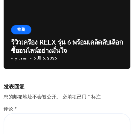
推薦
รีวิวเครื่อง RELX รุ่น 6 พร้อมเคล็ดลับเลือก
ซื้ออนไลน์อย่างมั่นใจ
yt, ren
5 月 6, 2026
发表回复
您的邮箱地址不会被公开。
必填项已用
*
标注
评论
*