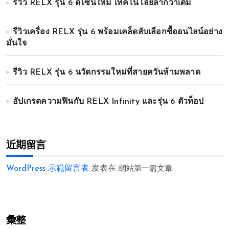
รีวิว RELX รุ่น 6 ดีไซน์ใหม่ เทคโนโลยีล้ำกว่าเดิม
รีวิวเครื่อง RELX รุ่น 6 พร้อมเคล็ดลับเลือกซื้ออนไลน์อย่าง
มั่นใจ
รีวิว RELX รุ่น 6 นวัตกรรมใหม่ที่สายควันห้ามพลาด
อัปเกรดความฟินกับ RELX Infinity และรุ่น 6 ตัวท็อป
近期留言
WordPress 示範留言者
发表在
網站第一篇文章
彙整