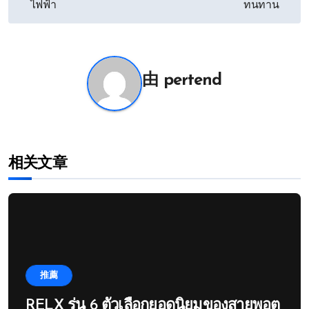
章
ไฟฟ้า
ทนทาน
导
航
由
pertend
相关文章
推薦
RELX รุ่น 6 ตัวเลือกยอดนิยมของสายพอต