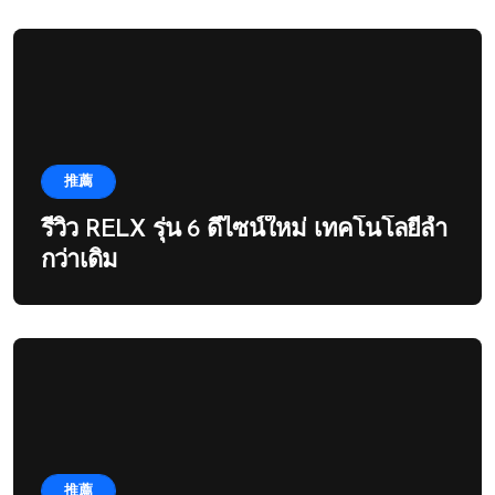
推薦
รีวิว RELX รุ่น 6 ดีไซน์ใหม่ เทคโนโลยีล้ำ
กว่าเดิม
推薦