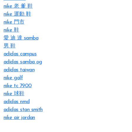
nike 老 爹 鞋
nike 運動 鞋
nike 門市
nike 鞋
愛 迪 達 samba
男 鞋
adidas campus
adidas samba og
adidas taiwan
nike golf
nike tc 7900
nike 球鞋
adidas nmd
adidas stan smith
nike air jordan