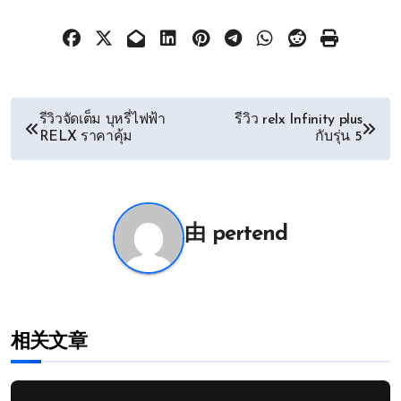
文
รีวิวจัดเต็ม บุหรี่ไฟฟ้า
รีวิว relx Infinity plus
RELX ราคาคุ้ม
กับรุ่น 5
章
导
航
由
pertend
相关文章