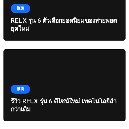
推薦
RELX รุ่น 6 ตัวเลือกยอดนิยมของสายพอต
ยุคใหม่
推薦
รีวิว RELX รุ่น 6 ดีไซน์ใหม่ เทคโนโลยีล้ำ
กว่าเดิม