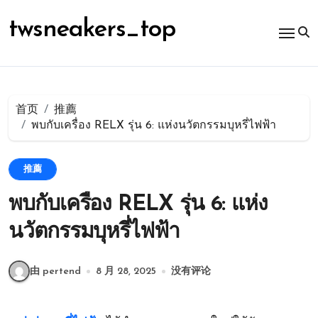
跳
转
twsneakers_top
到
内
容
首页
推薦
พบกับเครื่อง RELX รุ่น 6: แห่งนวัตกรรมบุหรี่ไฟฟ้า
推薦
พบกับเครื่อง RELX รุ่น 6: แห่ง
นวัตกรรมบุหรี่ไฟฟ้า
由 pertend
8 月 28, 2025
没有评论