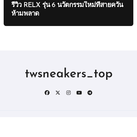
รีวิว RELX รุ่น 6 นวัตกรรมใหม่ที่สายควัน
ห้ามพลาด
twsneakers_top
版权所有2019。 保留所有权利。
|
BlogData
，由
Themeansar
。