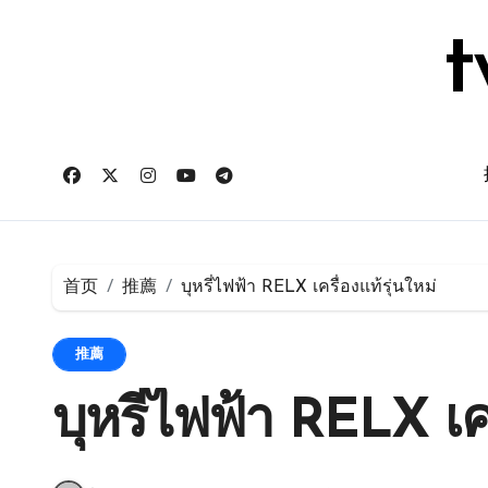
跳
转
t
到
内
容
首页
推薦
บุหรี่ไฟฟ้า RELX เครื่องแท้รุ่นใหม่
推薦
บุหรี่ไฟฟ้า RELX เคร