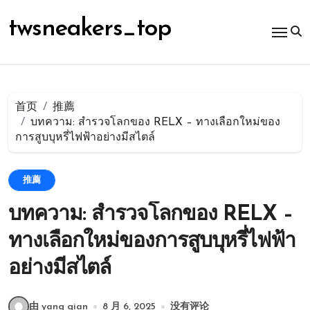
跳
转
twsneakers_top
到
内
容
首页
推薦
บทความ: สำรวจโลกของ RELX – ทางเลือกใหม่ของ
การสูบบุหรี่ไฟฟ้าอย่างมีสไตล์
推薦
บทความ: สำรวจโลกของ RELX –
ทางเลือกใหม่ของการสูบบุหรี่ไฟฟ้า
อย่างมีสไตล์
由 yang qian
8 月 6, 2025
没有评论