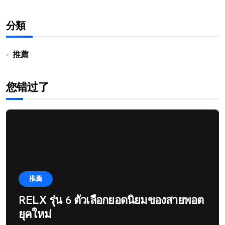
分類
推薦
您错过了
推薦
RELX รุ่น 6 ตัวเลือกยอดนิยมของสายพอต
ยุคใหม่