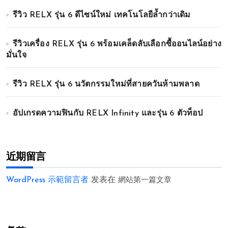
รีวิว RELX รุ่น 6 ดีไซน์ใหม่ เทคโนโลยีล้ำกว่าเดิม
รีวิวเครื่อง RELX รุ่น 6 พร้อมเคล็ดลับเลือกซื้ออนไลน์อย่าง
มั่นใจ
รีวิว RELX รุ่น 6 นวัตกรรมใหม่ที่สายควันห้ามพลาด
อัปเกรดความฟินกับ RELX Infinity และรุ่น 6 ตัวท็อป
近期留言
WordPress 示範留言者
发表在
網站第一篇文章