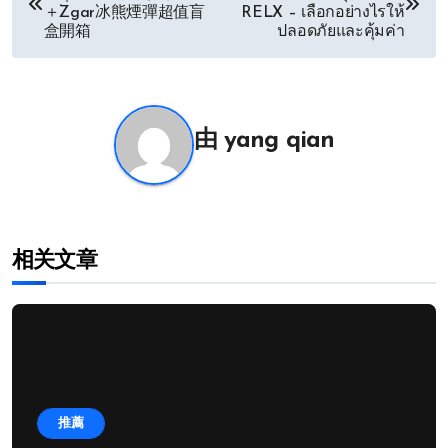
章
＋Zgar冰熊煙彈超值盲
RELX – เลือกอย่างไรให้
盒開箱
ปลอดภัยและคุ้มค่า
导
航
由
yang qian
相关文章
推薦