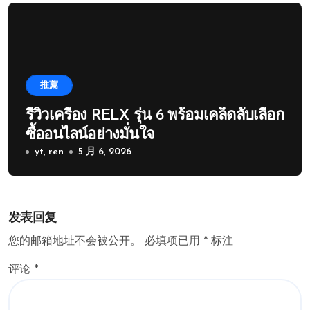
推薦
รีวิวเครื่อง RELX รุ่น 6 พร้อมเคล็ดลับเลือก
ซื้ออนไลน์อย่างมั่นใจ
yt, ren
5 月 6, 2026
发表回复
您的邮箱地址不会被公开。
必填项已用
*
标注
评论
*