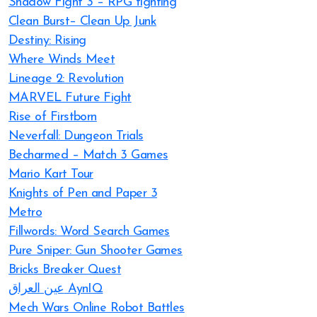
Shadow Fight 3 – RPG fighting
Clean Burst– Clean Up Junk
Destiny: Rising
Where Winds Meet
Lineage 2: Revolution
MARVEL Future Fight
Rise of Firstborn
Neverfall: Dungeon Trials
Becharmed – Match 3 Games
Mario Kart Tour
Knights of Pen and Paper 3
Metro
Fillwords: Word Search Games
Pure Sniper: Gun Shooter Games
Bricks Breaker Quest
عين العراق AynIQ
Mech Wars Online Robot Battles