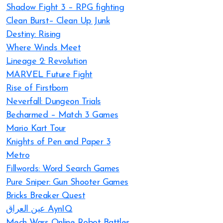
Shadow Fight 3 – RPG fighting
Clean Burst– Clean Up Junk
Destiny: Rising
Where Winds Meet
Lineage 2: Revolution
MARVEL Future Fight
Rise of Firstborn
Neverfall: Dungeon Trials
Becharmed – Match 3 Games
Mario Kart Tour
Knights of Pen and Paper 3
Metro
Fillwords: Word Search Games
Pure Sniper: Gun Shooter Games
Bricks Breaker Quest
عين العراق AynIQ
Mech Wars Online Robot Battles