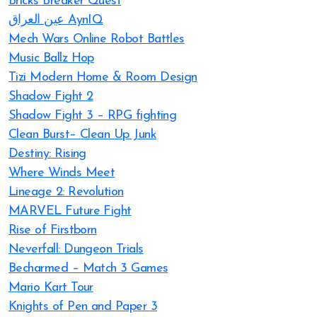
Bricks Breaker Quest
عين العراق AynIQ
Mech Wars Online Robot Battles
Music Ballz Hop
Tizi Modern Home & Room Design
Shadow Fight 2
Shadow Fight 3 – RPG fighting
Clean Burst– Clean Up Junk
Destiny: Rising
Where Winds Meet
Lineage 2: Revolution
MARVEL Future Fight
Rise of Firstborn
Neverfall: Dungeon Trials
Becharmed – Match 3 Games
Mario Kart Tour
Knights of Pen and Paper 3