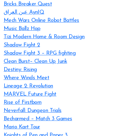
Bricks Breaker Quest
عين العراق AynIQ
Mech Wars Online Robot Battles
Music Ballz Hop
Tizi Modern Home & Room Design
Shadow Fight 2
Shadow Fight 3 – RPG fighting
Clean Burst– Clean Up Junk
Destiny: Rising
Where Winds Meet
Lineage 2: Revolution
MARVEL Future Fight
Rise of Firstborn
Neverfall: Dungeon Trials
Becharmed – Match 3 Games
Mario Kart Tour
Knights of Pen and Paper 3