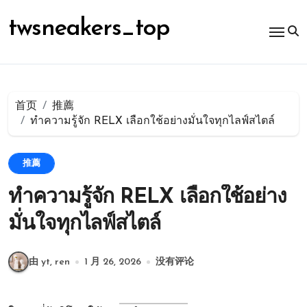
跳
转
twsneakers_top
到
内
容
首页
推薦
ทำความรู้จัก RELX เลือกใช้อย่างมั่นใจทุกไลฟ์สไตล์
推薦
ทำความรู้จัก RELX เลือกใช้อย่าง
มั่นใจทุกไลฟ์สไตล์
由 yt, ren
1 月 26, 2026
没有评论