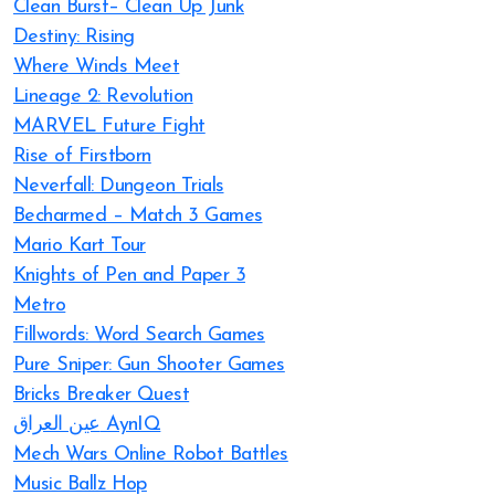
Clean Burst– Clean Up Junk
Destiny: Rising
Where Winds Meet
Lineage 2: Revolution
MARVEL Future Fight
Rise of Firstborn
Neverfall: Dungeon Trials
Becharmed – Match 3 Games
Mario Kart Tour
Knights of Pen and Paper 3
Metro
Fillwords: Word Search Games
Pure Sniper: Gun Shooter Games
Bricks Breaker Quest
عين العراق AynIQ
Mech Wars Online Robot Battles
Music Ballz Hop